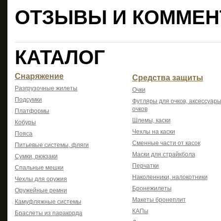
ОТЗЫВЫ И КОММЕН
КАТАЛОГ
Снаряжение
Средства защиты
Разгрузочные жилеты
Очки
Подсумки
Футляры для очков, аксессуары
очков
Платформы
Шлемы, каски
Кобуры
Чехлы на каски
Пояса
Сменные части от касок
Питьевые системы, фляги
Маски для страйкбола
Сумки, рюкзаки
Перчатки
Спальные мешки
Наколенники, налокотники
Чехлы для оружия
Бронежилеты
Оружейные ремни
Макеты бронеплит
Камуфляжные системы
КАПы
Браслеты из паракорда