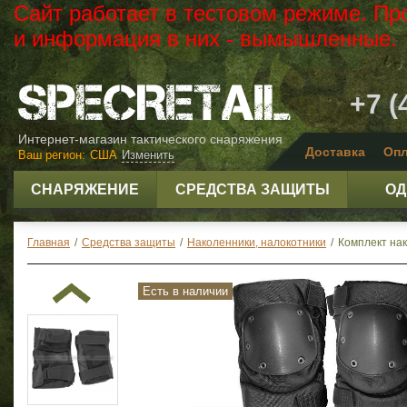
Сайт работает в тестовом режиме. Пр
и информация в них - вымышленные.
+7 (
Интернет-магазин тактического снаряжения
Доставка
Опл
Ваш регион:
США
Изменить
СНАРЯЖЕНИЕ
СРЕДСТВА ЗАЩИТЫ
ОД
Главная
/
Средства защиты
/
Наколенники, налокотники
/
Комплект нак
Есть в наличии