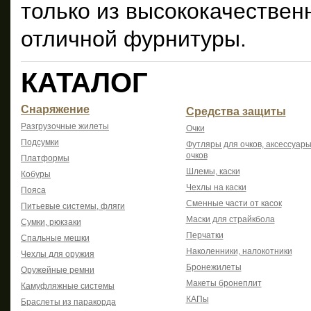
только из высококачествен
отличной фурнитуры.
КАТАЛОГ
Снаряжение
Средства защиты
Разгрузочные жилеты
Очки
Подсумки
Футляры для очков, аксессуары
очков
Платформы
Шлемы, каски
Кобуры
Чехлы на каски
Пояса
Сменные части от касок
Питьевые системы, фляги
Маски для страйкбола
Сумки, рюкзаки
Перчатки
Спальные мешки
Наколенники, налокотники
Чехлы для оружия
Бронежилеты
Оружейные ремни
Макеты бронеплит
Камуфляжные системы
КАПы
Браслеты из паракорда