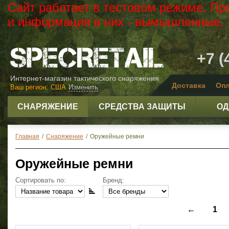
Сайт работает в тестовом режиме. Пр
и информация в них - вымышленные.
+7 (
Интернет-магазин тактического снаряжения
Доставка
Опл
Ваш регион:
США
Изменить
СНАРЯЖЕНИЕ
СРЕДСТВА ЗАЩИТЫ
ОД
Главная
/
Снаряжение
/
Оружейные ремни
Оружейные ремни
Сортировать по:
Бренд:
←
1