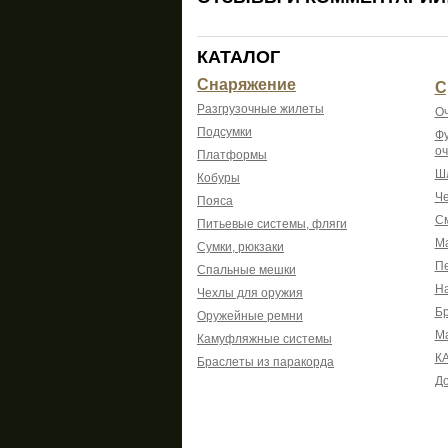
КАТАЛОГ
Снаряжение
С
Разгрузочные жилеты
Оч
Подсумки
Фу
оч
Платформы
Шл
Кобуры
Че
Пояса
См
Питьевые системы, фляги
Ма
Сумки, рюкзаки
Пе
Спальные мешки
На
Чехлы для оружия
Б
Оружейные ремни
М
Камуфляжные системы
К
Браслеты из паракорда
До