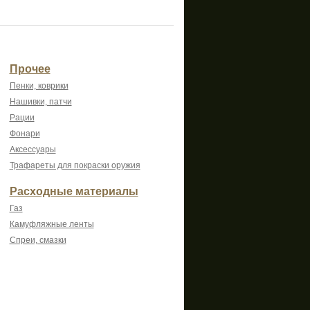
Прочее
Пенки, коврики
Нашивки, патчи
Рации
Фонари
Аксессуары
Трафареты для покраски оружия
Расходные материалы
Газ
Камуфляжные ленты
Спреи, смазки