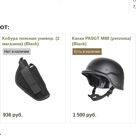
Г
7
ЮТ:
Кобура поясная универ. (2
Каска PASGT М88 (реплика)
магазина) (Black)
(Black)
Нет в наличии
Есть в наличии
936 руб.
1 500 руб.
: