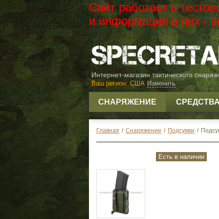
Сайт работает в тесто
и информация в них -
Интернет-магазин тактического снаря
Ваш регион:
США
Изменить
СНАРЯЖЕНИЕ
СРЕДСТВ
Главная
/
Снаряжение
/
Подсумки
/
Подсу
Есть в наличии