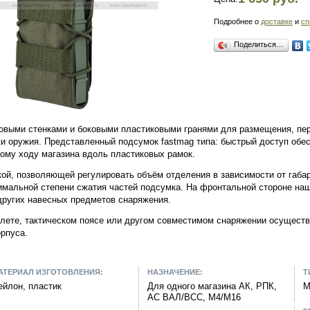
Подробнее о
доставке
и
сп
Поделиться…
овыми стенками и боковыми пластиковыми гранями для размещения, пере
и оружия. Представленный подсумок fastmag типа: быстрый доступ обесп
кому ходу магазина вдоль пластиковых рамок.
ой, позволяющей регулировать объём отделения в зависимости от габар
имальной степени сжатия частей подсумка. На фронтальной стороне на
других навесных предметов снаряжения.
илете, тактическом поясе или другом совместимом снаряжении осущест
орпуса.
АТЕРИАЛ ИЗГОТОВЛЕНИЯ:
НАЗНАЧЕНИЕ:
Т
ейлон, пластик
Для одного магазина АК, РПК,
M
АС ВАЛ/ВСС, M4/M16