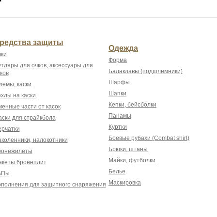
редства защиты
Одежда
ки
Форма
тляры для очков, аксессуары для
Балаклавы (подшлемники)
ков
Шарфы
емы, каски
Шапки
хлы на каски
Кепки, бейсболки
енные части от касок
Панамы
ски для страйкбола
Куртки
рчатки
Боевые рубахи (Combat shirt)
коленники, налокотники
Брюки, штаны
ронежилеты
Майки, футболки
акеты бронеплит
Белье
АПы
Маскировка
полнения для защитного снаряжения