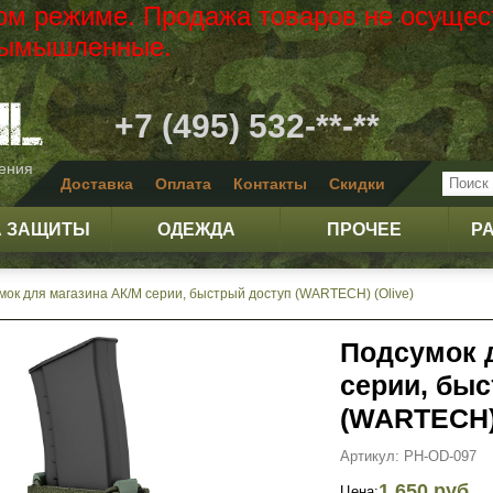
вом режиме. Продажа товаров не осущес
 вымышленные.
+7 (495) 532-**-**
жения
Доставка
Оплата
Контакты
Скидки
А ЗАЩИТЫ
ОДЕЖДА
ПРОЧЕЕ
Р
мок для магазина АК/М серии, быстрый доступ (WARTECH) (Olive)
Подсумок 
серии, бы
(WARTECH) 
Артикул: PH-OD-097
1 650 руб.
Цена: