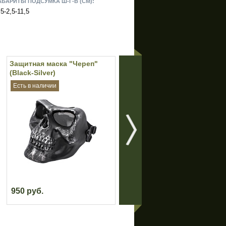
АБАРИТЫ ПОДСУМКА Ш-Г-В (СМ):
,5-2,5-11,5
Защитная маска "Череп"
Тактические очки-маска с
(Black-Silver)
вентилятором "Heaven"
(Olive)
Есть в наличии
Нет в наличии
950 руб.
1 800 руб.