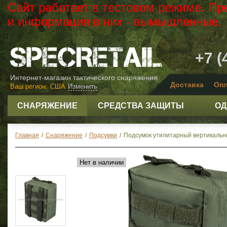
Сайт работает в тестовом режиме. Пр
и информация в них - вымышленные.
+7 (
Интернет-магазин тактического снаряжения
Доставка
Опл
Ваш регион:
США
Изменить
СНАРЯЖЕНИЕ
СРЕДСТВА ЗАЩИТЫ
ОД
Главная
/
Снаряжение
/
Подсумки
/
Подсумок утилитарный вертикальный 
Нет в наличии