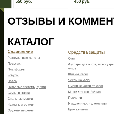
550 руб.
450 руб.
ОТЗЫВЫ И КОММЕН
КАТАЛОГ
Снаряжение
Средства защиты
Разгрузочные жилеты
Очки
Подсумки
Футляры для очков, аксессуары
очков
Платформы
Шлемы, каски
Кобуры
Чехлы на каски
Пояса
Сменные части от касок
Питьевые системы, фляги
Маски для страйкбола
Сумки, рюкзаки
Перчатки
Спальные мешки
Наколенники, налокотники
Чехлы для оружия
Бронежилеты
Оружейные ремни