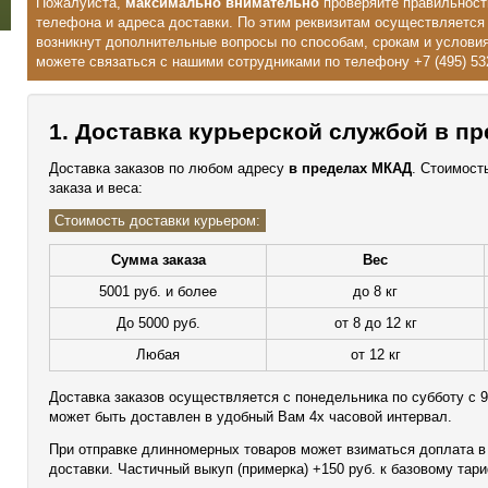
Пожалуйста,
максимально внимательно
проверяйте правильност
телефона и адреса доставки. По этим реквизитам осуществляется 
возникнут дополнительные вопросы по способам, срокам и условия
можете связаться с нашими сотрудниками по телефону +7 (495) 532
1. Доставка курьерской службой в п
Доставка заказов по любом адресу
в пределах МКАД
. Стоимост
заказа и веса:
Стоимость доставки курьером:
Сумма заказа
Вес
5001 руб. и более
до 8 кг
До 5000 руб.
от 8 до 12 кг
Любая
от 12 кг
Доставка заказов осуществляется с понедельника по субботу с 9
может быть доставлен в удобный Вам 4х часовой интервал.
При отправке длинномерных товаров может взиматься доплата в 
доставки. Частичный выкуп (примерка) +150 руб. к базовому тар