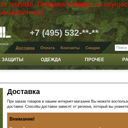
вом режиме. Продажа товаров не осущес
 вымышленные.
+7 (495) 532-**-**
жения
Доставка
Оплата
Контакты
Скидки
А ЗАЩИТЫ
ОДЕЖДА
ПРОЧЕЕ
Р
Доставка
При заказе товаров в нашем интернет-магазине Вы можете восполь
доставки. Способы доставки зависят от региона, который вы укажет
Внимание!