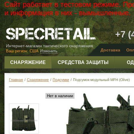
Сайт работает в тестовом режиме. Пр
и информация в них - вымышленные.
+7 (
Интернет-магазин тактического снаряжения
Доставка
Опл
Ваш регион:
США
Изменить
СНАРЯЖЕНИЕ
СРЕДСТВА ЗАЩИТЫ
ОД
Главная
/
Снаряжение
/
Подсумки
/
Подсумок модульный MFH (Olive)
Нет в наличии