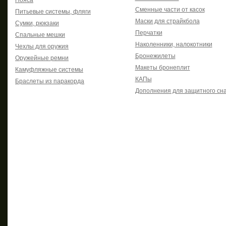
Пояса
Сменные части от касок
Питьевые системы, фляги
Маски для страйкбола
Сумки, рюкзаки
Перчатки
Спальные мешки
Наколенники, налокотники
Чехлы для оружия
Бронежилеты
Оружейные ремни
Макеты бронеплит
Камуфляжные системы
КАПы
Браслеты из паракорда
Дополнения для защитного сн