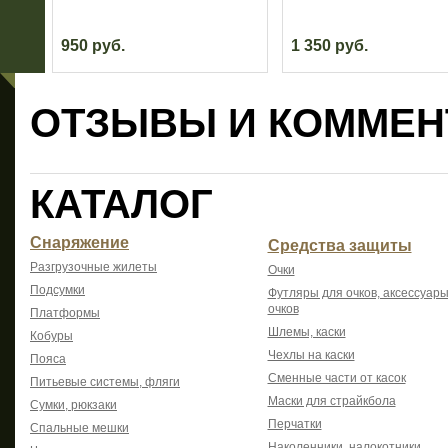
950 руб.
1 350 руб.
ОТЗЫВЫ И КОММЕН
КАТАЛОГ
Снаряжение
Средства защиты
Разгрузочные жилеты
Очки
Подсумки
Футляры для очков, аксессуары
очков
Платформы
Шлемы, каски
Кобуры
Чехлы на каски
Пояса
Сменные части от касок
Питьевые системы, фляги
Маски для страйкбола
Сумки, рюкзаки
Перчатки
Спальные мешки
Наколенники, налокотники