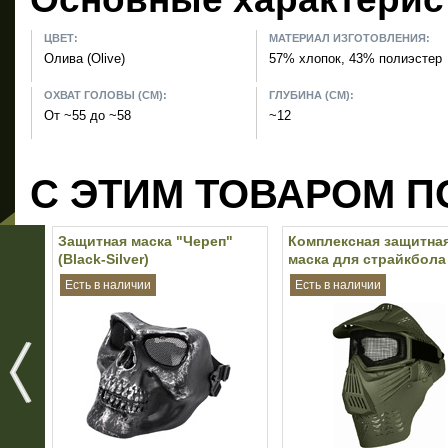
ЦВЕТ:
МАТЕРИАЛ ИЗГОТОВЛЕНИЯ:
Олива (Olive)
57% хлопок, 43% полиэстер
ОХВАТ ГОЛОВЫ (СМ):
ГЛУБИНА (СМ):
От ~55 до ~58
~12
С ЭТИМ ТОВАРОМ П
Защитная маска "Череп"
Комплексная защитна
(Black-Silver)
маска для страйкбола
(Olive)
Есть в наличии
Есть в наличии