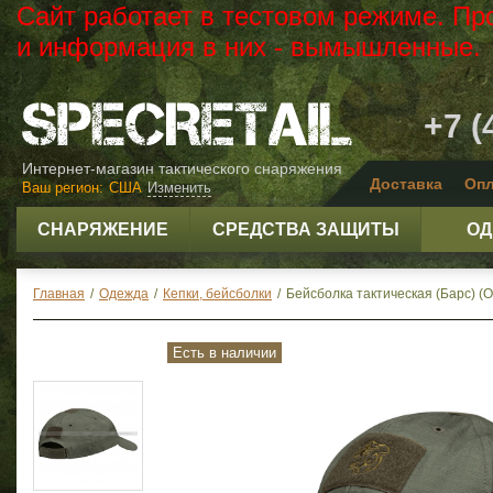
Сайт работает в тестовом режиме. Пр
и информация в них - вымышленные.
+7 (
Интернет-магазин тактического снаряжения
Доставка
Опл
Ваш регион:
США
Изменить
СНАРЯЖЕНИЕ
СРЕДСТВА ЗАЩИТЫ
ОД
Главная
/
Одежда
/
Кепки, бейсболки
/
Бейсболка тактическая (Барс) (Ol
Есть в наличии