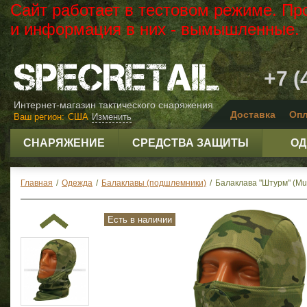
Сайт работает в тестовом режиме. Пр
и информация в них - вымышленные.
+7 (
Интернет-магазин тактического снаряжения
Доставка
Опл
Ваш регион:
США
Изменить
СНАРЯЖЕНИЕ
СРЕДСТВА ЗАЩИТЫ
ОД
Главная
/
Одежда
/
Балаклавы (подшлемники)
/
Балаклава "Штурм" (Mul
Есть в наличии