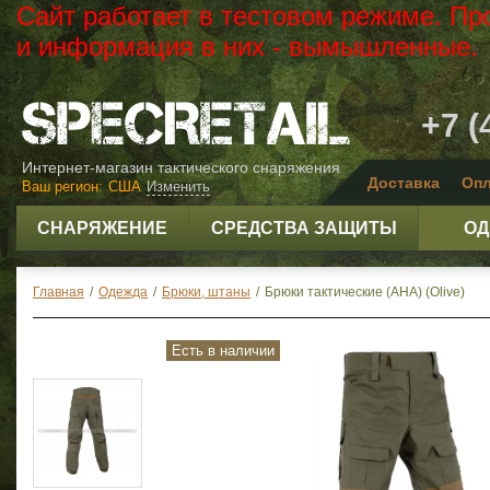
Сайт работает в тестовом режиме. Пр
и информация в них - вымышленные.
+7 (
Интернет-магазин тактического снаряжения
Доставка
Опл
Ваш регион:
США
Изменить
СНАРЯЖЕНИЕ
СРЕДСТВА ЗАЩИТЫ
ОД
Главная
/
Одежда
/
Брюки, штаны
/
Брюки тактические (АНА) (Olive)
Есть в наличии