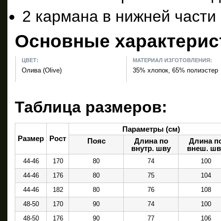
2 кармана в нижней части
Основные характерис
ЦВЕТ:
МАТЕРИАЛ ИЗГОТОВЛЕНИЯ:
Олива (Olive)
35% хлопок, 65% полиэстер
Таблица размеров:
Параметры (см)
Размер
Рост
Пояс
Длина по
Длина п
внутр. шву
внеш. шв
44-46
170
80
74
100
44-46
176
80
75
104
44-46
182
80
76
108
48-50
170
90
74
100
48-50
176
90
77
106