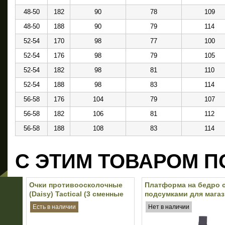
48-50
182
90
78
109
48-50
188
90
79
114
52-54
170
98
77
100
52-54
176
98
79
105
52-54
182
98
81
110
52-54
188
98
83
114
56-58
176
104
79
107
56-58
182
106
81
112
56-58
188
108
83
114
С ЭТИМ ТОВАРОМ П
Очки противоосколочные
Платформа на бедро 
(Daisy) Tactical (3 сменные
подсумками для мага
линзы) (Olive)
M4/M16 MFH (Black)
Есть в наличии
Нет в наличии