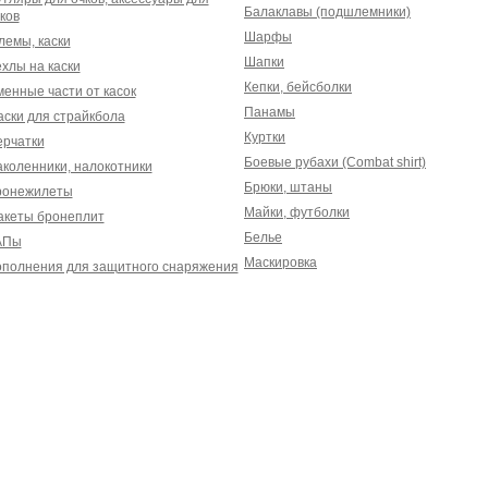
Балаклавы (подшлемники)
ков
Шарфы
емы, каски
Шапки
хлы на каски
Кепки, бейсболки
енные части от касок
Панамы
ски для страйкбола
Куртки
рчатки
Боевые рубахи (Combat shirt)
коленники, налокотники
Брюки, штаны
ронежилеты
Майки, футболки
акеты бронеплит
Белье
АПы
Маскировка
полнения для защитного снаряжения