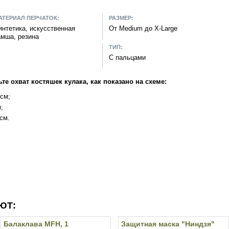
АТЕРИАЛ ПЕРЧАТОК:
РАЗМЕР:
интетика, искусственная
От Medium до X-Large
амша, резина
ТИП:
С пальцами
те охват костяшек кулака, как показано на схеме:
 см;
;
 см.
ЮТ:
Балаклава MFH, 1
Защитная маска "Ниндзя"