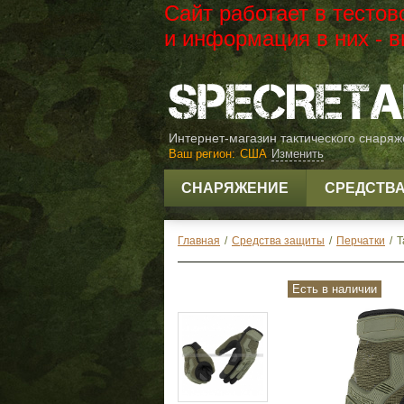
Сайт работает в тесто
и информация в них -
Интернет-магазин тактического снаря
Ваш регион:
США
Изменить
СНАРЯЖЕНИЕ
СРЕДСТВ
Главная
/
Средства защиты
/
Перчатки
/
Т
Есть в наличии