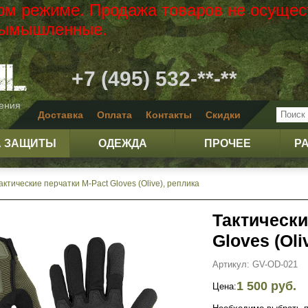
вом режиме. Продажа товаров не осущес
 вымышленные.
+7 (495) 532-**-**
жения
Доставка
Оплата
Контакты
Скидки
А ЗАЩИТЫ
ОДЕЖДА
ПРОЧЕЕ
Р
актические перчатки M-Pact Gloves (Olive), реплика
Тактически
Gloves (Oli
Артикул: GV-OD-021
1 500 руб.
Цена: