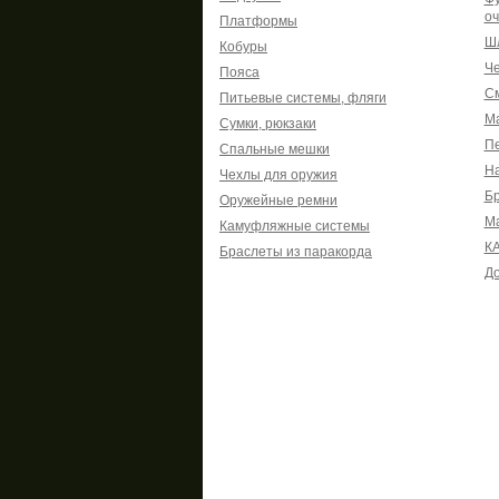
оч
Платформы
Шл
Кобуры
Че
Пояса
См
Питьевые системы, фляги
Ма
Сумки, рюкзаки
Пе
Спальные мешки
На
Чехлы для оружия
Б
Оружейные ремни
М
Камуфляжные системы
К
Браслеты из паракорда
До