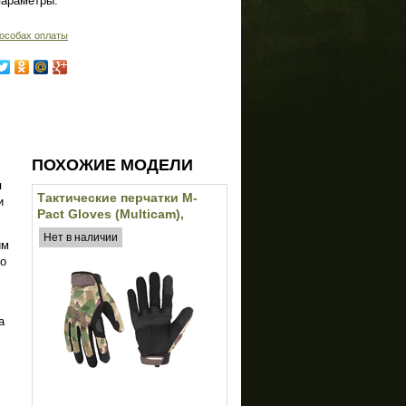
параметры:
особах оплаты
ПОХОЖИЕ МОДЕЛИ
я
Тактические перчатки M-
и
Pact Gloves (Multicam),
реплика
Нет в наличии
им
го
а