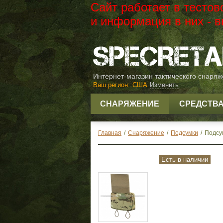
Сайт работает в тесто
и информация в них -
Интернет-магазин тактического снаря
Ваш регион:
США
Изменить
СНАРЯЖЕНИЕ
СРЕДСТВ
Главная
/
Снаряжение
/
Подсумки
/
Подсу
Есть в наличии