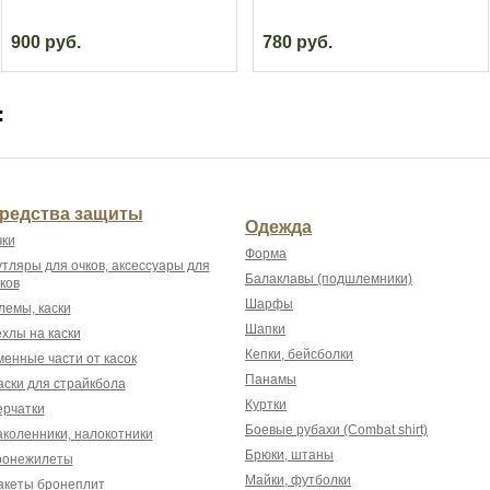
900 руб.
780 руб.
:
редства защиты
Одежда
ки
Форма
тляры для очков, аксессуары для
Балаклавы (подшлемники)
ков
Шарфы
емы, каски
Шапки
хлы на каски
Кепки, бейсболки
енные части от касок
Панамы
ски для страйкбола
Куртки
рчатки
Боевые рубахи (Combat shirt)
коленники, налокотники
Брюки, штаны
ронежилеты
Майки, футболки
акеты бронеплит