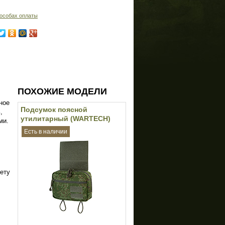
особах оплаты
ПОХОЖИЕ МОДЕЛИ
ное
Подсумок поясной
,
утилитарный (WARTECH)
ми.
(Цифра РФ)
Есть в наличии
ету