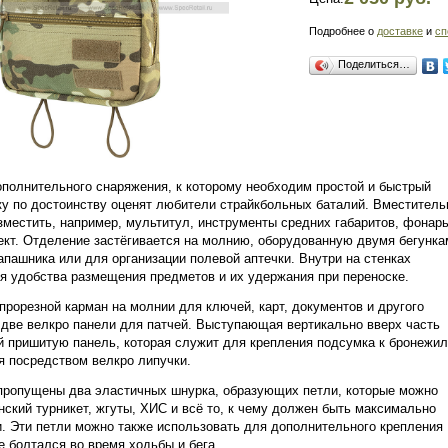
Подробнее о
доставке
и
сп
Поделиться…
полнительного снаряжения, к которому необходим простой и быстрый
у по достоинству оценят любители страйкбольных баталий. Вместитель
зместить, например, мультитул, инструменты средних габаритов, фонарь
кт. Отделение застёгивается на молнию, оборудованную двумя бегунка
апашника или для организации полевой аптечки. Внутри на стенках
я удобства размещения предметов и их удержания при переноске.
прорезной карман на молнии для ключей, карт, документов и другого
две велкро панели для патчей. Выступающая вертикально вверх часть
й пришитую панель, которая служит для крепления подсумка к бронежил
я посредством велкро липучки.
пропущены два эластичных шнурка, образующих петли, которые можно
нский турникет, жгуты, ХИС и всё то, к чему должен быть максимально
. Эти петли можно также использовать для дополнительного крепления
е болтался во время ходьбы и бега.