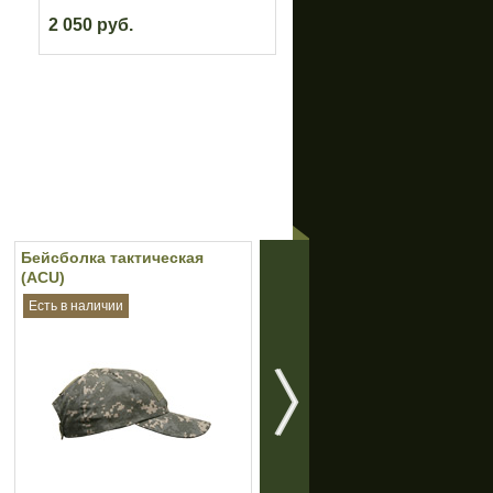
2 050 руб.
Бейсболка тактическая
Разгрузочная система
(ACU)
автоматчика "Смерч-А"
(Olive)
Есть в наличии
Нет в наличии