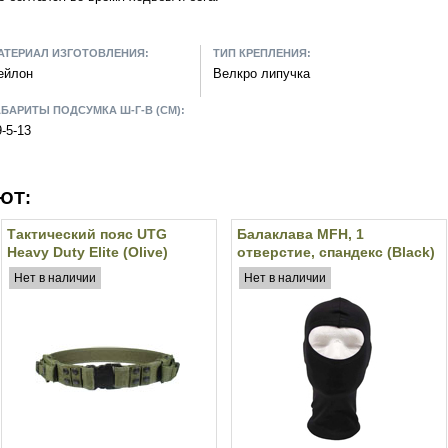
АТЕРИАЛ ИЗГОТОВЛЕНИЯ:
ТИП КРЕПЛЕНИЯ:
ейлон
Велкро липучка
АБАРИТЫ ПОДСУМКА Ш-Г-В (СМ):
9-5-13
ЮТ:
Тактический пояс UTG
Балаклава MFH, 1
Heavy Duty Elite (Olive)
отверстие, спандекс (Black)
Нет в наличии
Нет в наличии