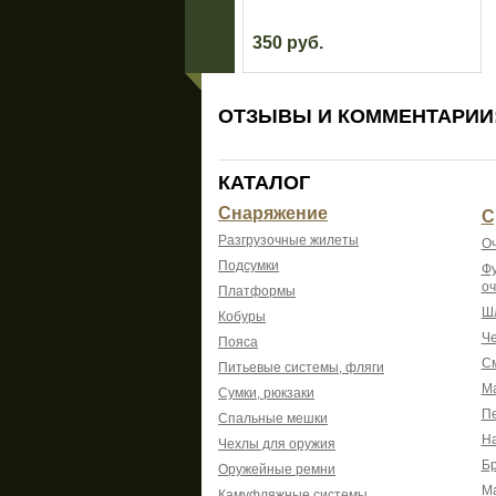
350 руб.
ОТЗЫВЫ И КОММЕНТАРИИ
КАТАЛОГ
Снаряжение
С
Разгрузочные жилеты
Оч
Подсумки
Фу
оч
Платформы
Шл
Кобуры
Че
Пояса
См
Питьевые системы, фляги
Ма
Сумки, рюкзаки
Пе
Спальные мешки
На
Чехлы для оружия
Б
Оружейные ремни
М
Камуфляжные системы