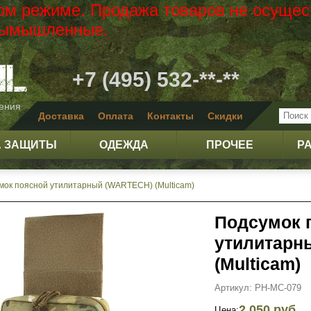
вом режиме. Продажа товаров не осущес
 вымышленные.
+7 (495) 532-**-**
жения
Доставка
Оплата
Контакты
Скидки
А ЗАЩИТЫ
ОДЕЖДА
ПРОЧЕЕ
Р
мок поясной утилитарный (WARTECH) (Multicam)
Подсумок 
утилитарн
(Multicam)
Артикул: PH-MC-079
2 050 руб.
Цена: