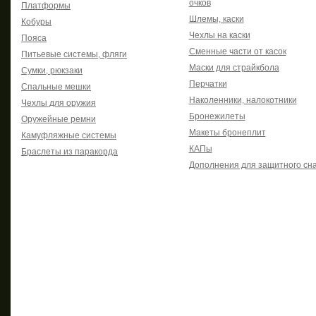
очков
Платформы
Шлемы, каски
Кобуры
Чехлы на каски
Пояса
Сменные части от касок
Питьевые системы, фляги
Маски для страйкбола
Сумки, рюкзаки
Перчатки
Спальные мешки
Наколенники, налокотники
Чехлы для оружия
Бронежилеты
Оружейные ремни
Макеты бронеплит
Камуфляжные системы
КАПы
Браслеты из паракорда
Дополнения для защитного сн