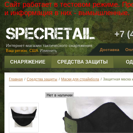
Сайт работает в тестовом режиме. Пр
и информация в них - вымышленные.
+7 (
Интернет-магазин тактического снаряжения
Доставка
Опл
Ваш регион:
США
Изменить
СНАРЯЖЕНИЕ
СРЕДСТВА ЗАЩИТЫ
ОД
Главная
/
Средства защиты
/
Маски для страйкбола
/
Защитная маска из
Нет в наличии