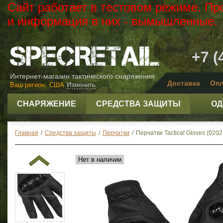
Сайт работает в тестовом режиме. Пр
и информация в них - вымышленные.
+7 (
Интернет-магазин тактического снаряжения
Доставка
Опл
Ваш регион:
США
Изменить
СНАРЯЖЕНИЕ
СРЕДСТВА ЗАЩИТЫ
ОД
Главная
/
Средства защиты
/
Перчатки
/
Перчатки Tactical Gloves (020
Нет в наличии