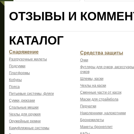
ОТЗЫВЫ И КОММЕН
КАТАЛОГ
Снаряжение
Средства защиты
Разгрузочные жилеты
Очки
Подсумки
Футляры для очков, аксессуары
очков
Платформы
Шлемы, каски
Кобуры
Чехлы на каски
Пояса
Сменные части от касок
Питьевые системы, фляги
Маски для страйкбола
Сумки, рюкзаки
Перчатки
Спальные мешки
Наколенники, налокотники
Чехлы для оружия
Бронежилеты
Оружейные ремни
Макеты бронеплит
Камуфляжные системы
КАПы