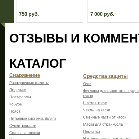
750 руб.
7 000 руб.
ОТЗЫВЫ И КОММЕН
КАТАЛОГ
Снаряжение
Средства защиты
Разгрузочные жилеты
Очки
Подсумки
Футляры для очков, аксессуары
очков
Платформы
Шлемы, каски
Кобуры
Чехлы на каски
Пояса
Сменные части от касок
Питьевые системы, фляги
Маски для страйкбола
Сумки, рюкзаки
Перчатки
Спальные мешки
Наколенники, налокотники