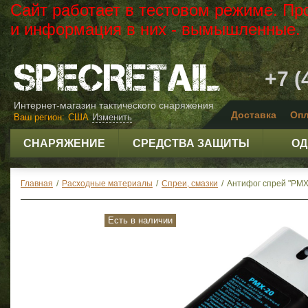
Сайт работает в тестовом режиме. Пр
и информация в них - вымышленные.
+7 (
Интернет-магазин тактического снаряжения
Доставка
Опл
Ваш регион:
США
Изменить
СНАРЯЖЕНИЕ
СРЕДСТВА ЗАЩИТЫ
ОД
Главная
/
Расходные материалы
/
Спреи, смазки
/
Антифог спрей "PMX-
Есть в наличии