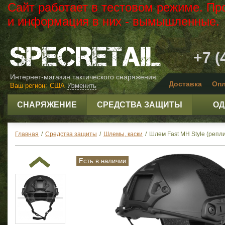
Сайт работает в тестовом режиме. Пр
и информация в них - вымышленные.
+7 (
Интернет-магазин тактического снаряжения
Доставка
Опл
Ваш регион:
США
Изменить
СНАРЯЖЕНИЕ
СРЕДСТВА ЗАЩИТЫ
ОД
Главная
/
Средства защиты
/
Шлемы, каски
/
Шлем Fast MH Style (репли
Есть в наличии