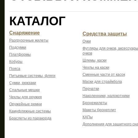
КАТАЛОГ
Снаряжение
Средства защиты
Разгрузочные жилеты
Очки
Подсумки
Футляры для очков, аксессуары
очков
Платформы
Шлемы, каски
Кобуры
Чехлы на каски
Пояса
Сменные части от касок
Питьевые системы, фляги
Маски для страйкбола
Сумки, рюкзаки
Перчатки
Спальные мешки
Наколенники, налокотники
Чехлы для оружия
Бронежилеты
Оружейные ремни
Макеты бронеплит
Камуфляжные системы
КАПы
Браслеты из паракорда
Дополнения для защитного сн