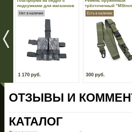
Платформа на бедро с
Ремень оружейный
подсумками для магазинов
трёхточечный "MStro
M4/M16 MFH (ACU)
(Olive)
Нет в наличии
Есть в наличии
1 170 руб.
300 руб.
ОТЗЫВЫ И КОММЕН
КАТАЛОГ