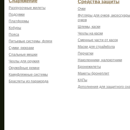
Снаряжение
Средства защиты
Разгрузочные жилеты
Очки
Подсумки
Футляры для очков, аксессуары
очков
Платформы
Шлемы, каски
Кобуры
Чехлы на каски
Пояса
Сменные части от касок
Питьевые системы, фляги
Маски для страйкбола
Сумки, рюкзаки
Перчатки
Спальные мешки
Наколенники, налокотники
Чехлы для оружия
Бронежилеты
Оружейные ремни
Макеты бронеплит
Камуфляжные системы
КАПы
Браслеты из паракорда
Дополнения для защитного сн