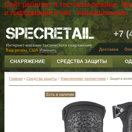
Сайт работает в тестовом режиме. Пр
и информация в них - вымышленные.
+7 (
Интернет-магазин тактического снаряжения
Доставка
Опл
Ваш регион:
США
Изменить
СНАРЯЖЕНИЕ
СРЕДСТВА ЗАЩИТЫ
ОД
Главная
/
Средства защиты
/
Наколенники, налокотники
/
Защита колен
Есть в наличии