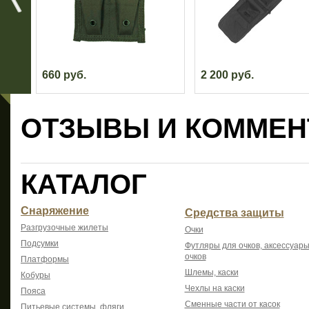
660 руб.
2 200 руб.
ОТЗЫВЫ И КОММЕН
КАТАЛОГ
Снаряжение
Средства защиты
Разгрузочные жилеты
Очки
Подсумки
Футляры для очков, аксессуары
очков
Платформы
Шлемы, каски
Кобуры
Чехлы на каски
Пояса
Сменные части от касок
Питьевые системы, фляги