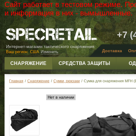
Сайт работает в тестовом режиме. Пр
и информация в них - вымышленные.
+7 (
Интернет-магазин тактического снаряжения
Доставка
Опл
Ваш регион:
США
Изменить
СНАРЯЖЕНИЕ
СРЕДСТВА ЗАЩИТЫ
ОД
Главная
/
Снаряжение
/
Сумки, рюкзаки
/
Сумка для снаряжения MFH (B
Нет в наличии