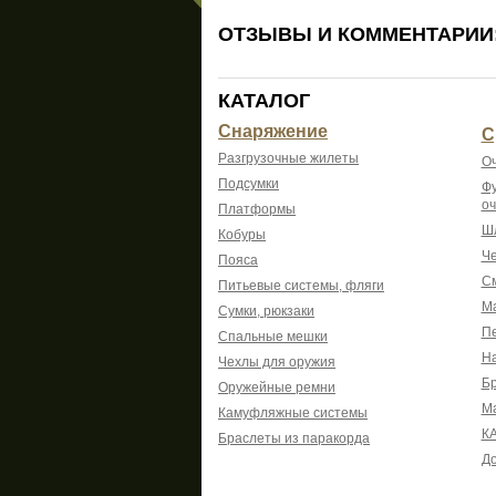
ОТЗЫВЫ И КОММЕНТАРИИ
КАТАЛОГ
Снаряжение
С
Разгрузочные жилеты
Оч
Подсумки
Фу
оч
Платформы
Шл
Кобуры
Че
Пояса
См
Питьевые системы, фляги
Ма
Сумки, рюкзаки
Пе
Спальные мешки
На
Чехлы для оружия
Б
Оружейные ремни
М
Камуфляжные системы
К
Браслеты из паракорда
До