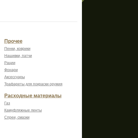
Прочее
Пенки, коврики
Нашивки, патчи
Рации
Фонари
Аксессуары
Трафареты для покраски оружия
Расходные материалы
Газ
Камуфляжные ленты
Спреи, смазки