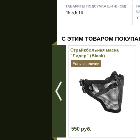
ГАБАРИТЫ ПОДСУМКА Ш-Г-В (СМ):
Г
Ш-
15-5,5-16
7,
С ЭТИМ ТОВАРОМ ПОКУПА
Страйкбольная маска
"Лидер" (Black)
Есть в наличии
550 руб.