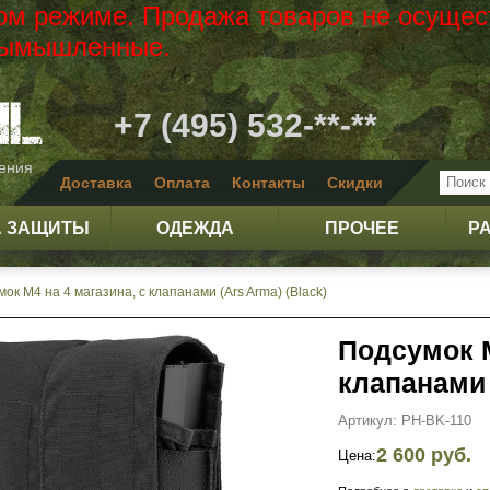
вом режиме. Продажа товаров не осущес
 вымышленные.
+7 (495) 532-**-**
жения
Доставка
Оплата
Контакты
Скидки
А ЗАЩИТЫ
ОДЕЖДА
ПРОЧЕЕ
Р
ок М4 на 4 магазина, с клапанами (Ars Arma) (Black)
Подсумок М
клапанами 
Артикул: PH-BK-110
2 600 руб.
Цена: