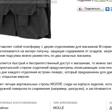
Подробнее о
доставке
и
сп
Поделиться…
ставляет собой платформу с двумя отделениями для магазинов М-серии
хлопывается на велкро липучку, защищая содержимое от осадков, загряз
нии подсумка можно разместить по два запасных магазина.
ляется быстрый и беспрепятственный доступ к магазинам, то можно за
фронтальной стороне отделений предусмотрены опоясывающие эластичны
 дне каждого отделения встроен люверс, который предназначен для дре
с открытым верхом.
ают четыре вертикальных стропы МОЛЛЕ сзади на корпусе изделия, кото
ужной поверхности снаряжения (например, разгрузки), и застёгиваются
АТЕРИАЛ ИЗГОТОВЛЕНИЯ:
ТИП КРЕПЛЕНИЯ:
Н
ейлон
MOLLE
Д