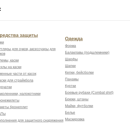
:
редства защиты
Одежда
ки
Форма
тляры для очков, аксессуары для
Балаклавы (подшлемники)
ков
Шарфы
емы, каски
Шапки
хлы на каски
Кепки, бейсболки
енные части от касок
Панамы
ски для страйкбола
Куртки
рчатки
Боевые рубахи (Combat shirt)
коленники, налокотники
Брюки, штаны
ронежилеты
Майки, футболки
акеты бронеплит
Белье
АПы
Маскировка
полнения для защитного снаряжения