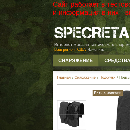
Сайт работает в тесто
и информация в них -
Интернет-магазин тактического снаря
Ваш регион:
США
Изменить
СНАРЯЖЕНИЕ
СРЕДСТВ
Главная
/
Снаряжение
/
Подсумки
/
Подсум
Есть в наличии