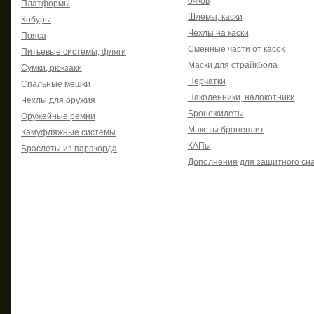
очков
Платформы
Шлемы, каски
Кобуры
Чехлы на каски
Пояса
Сменные части от касок
Питьевые системы, фляги
Маски для страйкбола
Сумки, рюкзаки
Перчатки
Спальные мешки
Наколенники, налокотники
Чехлы для оружия
Бронежилеты
Оружейные ремни
Макеты бронеплит
Камуфляжные системы
КАПы
Браслеты из паракорда
Дополнения для защитного сн