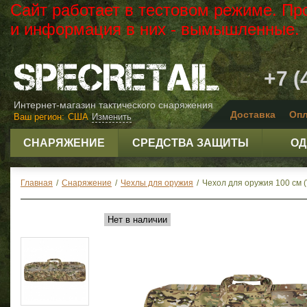
Сайт работает в тестовом режиме. Пр
и информация в них - вымышленные.
+7 (
Интернет-магазин тактического снаряжения
Доставка
Опл
Ваш регион:
США
Изменить
СНАРЯЖЕНИЕ
СРЕДСТВА ЗАЩИТЫ
ОД
Главная
/
Снаряжение
/
Чехлы для оружия
/
Чехол для оружия 100 см (V
Нет в наличии