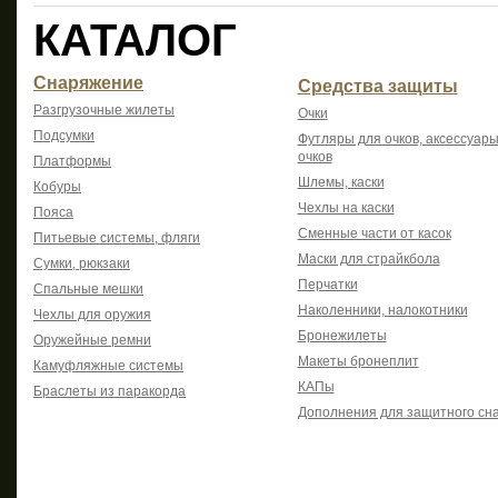
КАТАЛОГ
Снаряжение
Средства защиты
Разгрузочные жилеты
Очки
Подсумки
Футляры для очков, аксессуары
очков
Платформы
Шлемы, каски
Кобуры
Чехлы на каски
Пояса
Сменные части от касок
Питьевые системы, фляги
Маски для страйкбола
Сумки, рюкзаки
Перчатки
Спальные мешки
Наколенники, налокотники
Чехлы для оружия
Бронежилеты
Оружейные ремни
Макеты бронеплит
Камуфляжные системы
КАПы
Браслеты из паракорда
Дополнения для защитного сн