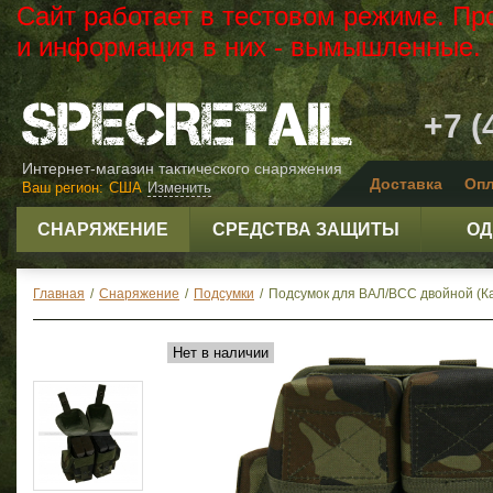
Сайт работает в тестовом режиме. Пр
и информация в них - вымышленные.
+7 (
Интернет-магазин тактического снаряжения
Доставка
Опл
Ваш регион:
США
Изменить
СНАРЯЖЕНИЕ
СРЕДСТВА ЗАЩИТЫ
ОД
Главная
/
Снаряжение
/
Подсумки
/
Подсумок для ВАЛ/ВСС двойной (
Нет в наличии