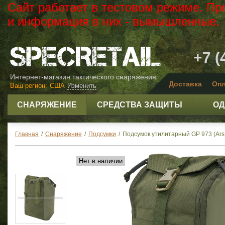
Сайт работает в тестовом режиме. Пр
и информация в них - вымышленные.
+7 (
Интернет-магазин тактического снаряжения
Доставка
Опл
Ваш регион:
США
Изменить
СНАРЯЖЕНИЕ
СРЕДСТВА ЗАЩИТЫ
ОД
Главная
/
Снаряжение
/
Подсумки
/
Подсумок утилитарный GP 973 (Ars 
Нет в наличии