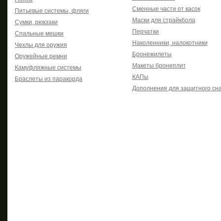
Сменные части от касок
Питьевые системы, фляги
Маски для страйкбола
Сумки, рюкзаки
Перчатки
Спальные мешки
Наколенники, налокотники
Чехлы для оружия
Бронежилеты
Оружейные ремни
Макеты бронеплит
Камуфляжные системы
КАПы
Браслеты из паракорда
Дополнения для защитного сн