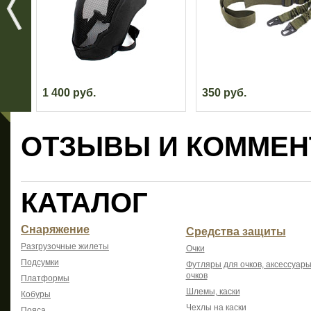
1 400 руб.
350 руб.
ОТЗЫВЫ И КОММЕН
КАТАЛОГ
Снаряжение
Средства защиты
Разгрузочные жилеты
Очки
Подсумки
Футляры для очков, аксессуары
очков
Платформы
Шлемы, каски
Кобуры
Чехлы на каски
Пояса