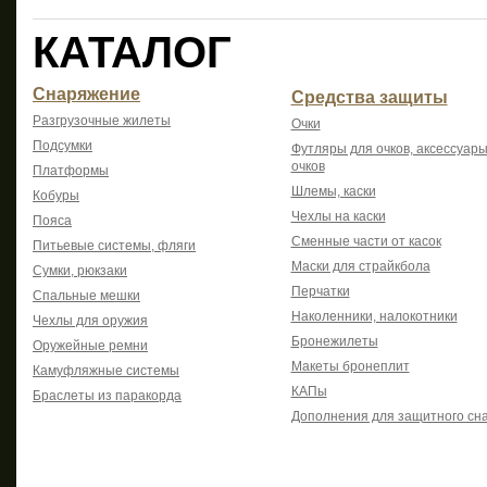
КАТАЛОГ
Снаряжение
Средства защиты
Разгрузочные жилеты
Очки
Подсумки
Футляры для очков, аксессуары
очков
Платформы
Шлемы, каски
Кобуры
Чехлы на каски
Пояса
Сменные части от касок
Питьевые системы, фляги
Маски для страйкбола
Сумки, рюкзаки
Перчатки
Спальные мешки
Наколенники, налокотники
Чехлы для оружия
Бронежилеты
Оружейные ремни
Макеты бронеплит
Камуфляжные системы
КАПы
Браслеты из паракорда
Дополнения для защитного сн