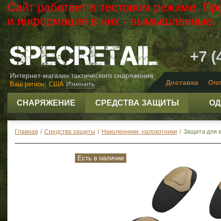
Сайт работает в тестовом режиме. Пр
и информация в них - вымышленные.
+7 (
Интернет-магазин тактического снаряжения
Доставка
Опл
Ваш регион:
США
Изменить
СНАРЯЖЕНИЕ
СРЕДСТВА ЗАЩИТЫ
ОД
Главная
/
Средства защиты
/
Наколенники, налокотники
/
Защита для к
Есть в наличии