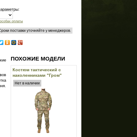
параметры:
особах оплаты
 Сроки поставки уточняйте у менеджеров.
ПОХОЖИЕ МОДЕЛИ
кие
Костюм тактический с
авов
наколенниками "Гром"
тка
(БАРС) (Multicam)
Нет в наличии
ня.