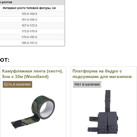
ЮТ:
Камуфляжная лента (скотч),
Платформа на бедро с
5см х 10м (Woodland)
подсумками для магазинов
M4/M16 MFH (Black)
Есть в наличии
Нет в наличии