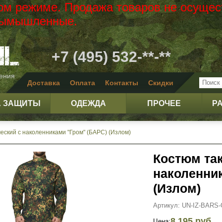
вом режиме. Продажа товаров не осущес
 вымышленные.
+7 (495) 532-**-**
жения
Доставка
Оплата
Контакты
Скидки
А ЗАЩИТЫ
ОДЕЖДА
ПРОЧЕЕ
Р
еский с наколенниками "Гром" (БАРС) (Излом)
Костюм так
наколенни
(Излом)
Артикул: UN-IZ-BAR
8 195 руб.
Цена: