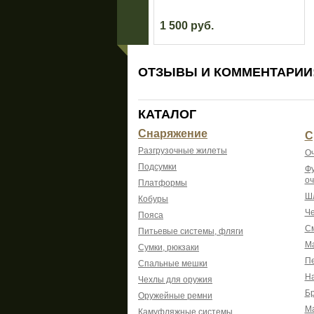
1 500 руб.
ОТЗЫВЫ И КОММЕНТАРИИ
КАТАЛОГ
Снаряжение
С
Разгрузочные жилеты
Оч
Подсумки
Фу
оч
Платформы
Шл
Кобуры
Че
Пояса
См
Питьевые системы, фляги
Ма
Сумки, рюкзаки
Пе
Спальные мешки
На
Чехлы для оружия
Б
Оружейные ремни
М
Камуфляжные системы