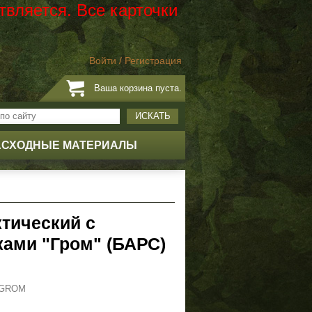
твляется. Все карточки
Войти
/
Регистрация
Ваша корзина пуста.
ИСКАТЬ
АСХОДНЫЕ МАТЕРИАЛЫ
тический с
ками "Гром" (БАРС)
S-GROM