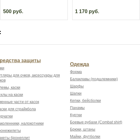
500 руб.
1 170 руб.
:
редства защиты
Одежда
ки
Форма
тляры для очков, аксессуары для
Балаклавы (подшлемники)
ков
Шарфы
емы, каски
Шапки
хлы на каски
Кепки, бейсболки
енные части от касок
Панамы
ски для страйкбола
Куртки
рчатки
Боевые рубахи (Combat shirt)
коленники, налокотники
Брюки, штаны
ронежилеты
Майки, футболки
акеты бронеплит