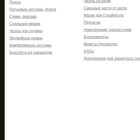
Чехлы на каски
Пояса
Сменные части от касок
Питьевые системы, фляги
Маски для страйкбола
Сумки, рюкзаки
Перчатки
Спальные мешки
Наколенники, налокотники
Чехлы для оружия
Бронежилеты
Оружейные ремни
Макеты бронеплит
Камуфляжные системы
КАПы
Браслеты из паракорда
Дополнения для защитного сн