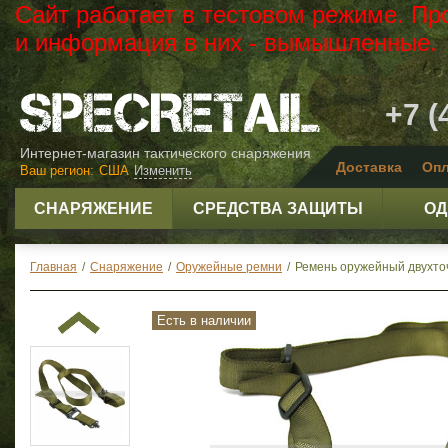
Сайт работает в тестовом режиме. Пр
и информация в них - вымышленные.
+7 (
Интернет-магазин тактического снаряжения
Доставка
Опл
Ваш регион:
США
Изменить
СНАРЯЖЕНИЕ
СРЕДСТВА ЗАЩИТЫ
ОД
Главная
/
Снаряжение
/
Оружейные ремни
/
Ремень оружейный двухточ
Есть в наличии