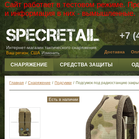
Сайт работает в тестовом режиме. Пр
и информация в них - вымышленные.
+7 (
Интернет-магазин тактического снаряжения
Доставка
Опл
Ваш регион:
США
Изменить
СНАРЯЖЕНИЕ
СРЕДСТВА ЗАЩИТЫ
ОД
Главная
/
Снаряжение
/
Подсумки
/
Подсумок под радиостанцию закры
Есть в наличии