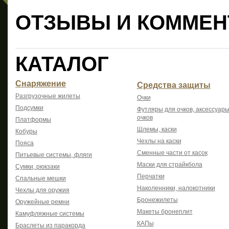
ОТЗЫВЫ И КОММЕН
КАТАЛОГ
Снаряжение
Средства защиты
Разгрузочные жилеты
Очки
Подсумки
Футляры для очков, аксессуары
очков
Платформы
Шлемы, каски
Кобуры
Чехлы на каски
Пояса
Сменные части от касок
Питьевые системы, фляги
Маски для страйкбола
Сумки, рюкзаки
Перчатки
Спальные мешки
Наколенники, налокотники
Чехлы для оружия
Бронежилеты
Оружейные ремни
Макеты бронеплит
Камуфляжные системы
КАПы
Браслеты из паракорда