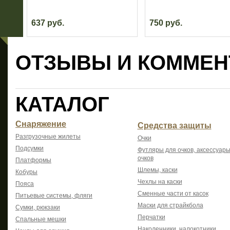
637 руб.
750 руб.
ОТЗЫВЫ И КОММЕН
КАТАЛОГ
Снаряжение
Средства защиты
Разгрузочные жилеты
Очки
Подсумки
Футляры для очков, аксессуары
очков
Платформы
Шлемы, каски
Кобуры
Чехлы на каски
Пояса
Сменные части от касок
Питьевые системы, фляги
Маски для страйкбола
Сумки, рюкзаки
Перчатки
Спальные мешки
Наколенники, налокотники