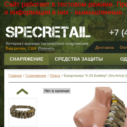
Сайт работает в тестовом режиме. Пр
и информация в них - вымышленные.
+7 (
Интернет-магазин тактического снаряжения
Доставка
Опл
Ваш регион:
США
Изменить
СНАРЯЖЕНИЕ
СРЕДСТВА ЗАЩИТЫ
ОД
Главная
/
Снаряжение
/
Пояса
/
Бандольера "А-20 Бомбер" (Ars Arma) (
Нет в наличии