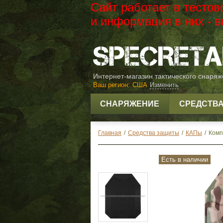
Сайт работает в тесто
и информация в них -
Интернет-магазин тактического снаря
Ваш регион:
США
Изменить
СНАРЯЖЕНИЕ
СРЕДСТВ
Главная
/
Средства защиты
/
КАПы
/
Комп
Есть в наличии