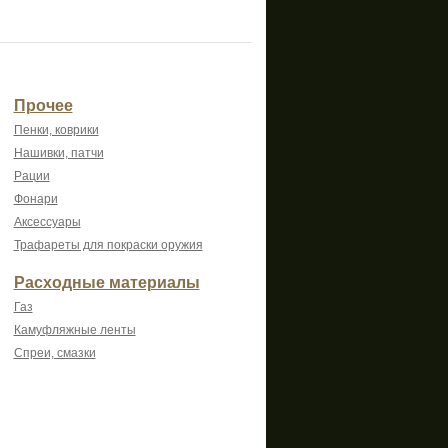
Прочее
Пенки, коврики
Нашивки, патчи
Рации
Фонари
Аксессуары
Трафареты для покраски оружия
Расходные материалы
Газ
Камуфляжные ленты
Спреи, смазки