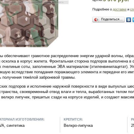
Подробнее о
доставке
и
сп
Поделиться…
ы обеспечивают грамотное распределение энергии ударной волны, обра
 осколка в корпус жилета. Фронтальная сторона подпоров выполнена в
пчелиные соты, заполненные ЭВА материалом (этиленвинилацетат). Упр
икшую вследствие попадания поражающего элемента и передачи его имп
 получения тяжёлой заброневой травмы.
ких подпоров и исполнение наружной поверхности в виде выпуклых шес
транства, своевременный отвод влаги и тепла, выработанных телом по
т велкро липучек, пришитых сзади на корпусе изделий, и создают макс
АТЕРИАЛ ИЗГОТОВЛЕНИЯ:
КРЕПИТСЯ:
Р
VA, синтетика
Велкро-липучка
2