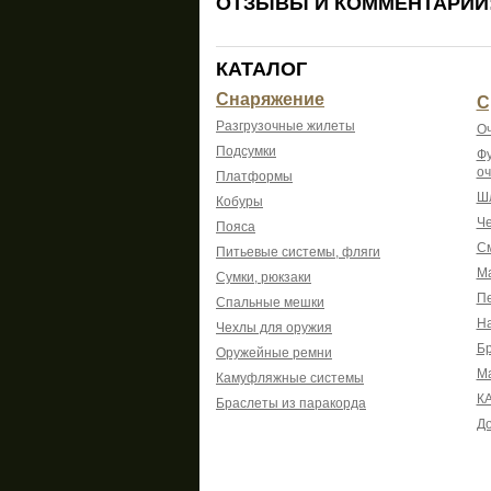
ОТЗЫВЫ И КОММЕНТАРИИ
КАТАЛОГ
Снаряжение
С
Разгрузочные жилеты
Оч
Подсумки
Фу
оч
Платформы
Шл
Кобуры
Че
Пояса
См
Питьевые системы, фляги
Ма
Сумки, рюкзаки
Пе
Спальные мешки
На
Чехлы для оружия
Б
Оружейные ремни
М
Камуфляжные системы
К
Браслеты из паракорда
До