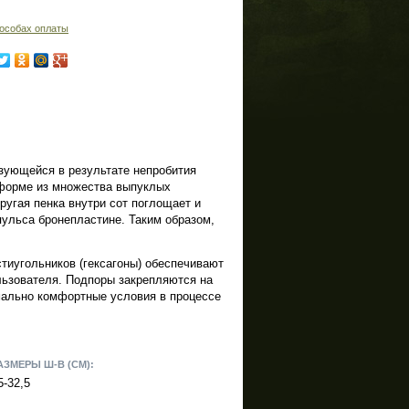
особах оплаты
зующейся в результате непробития
 форме из множества выпуклых
угая пенка внутри сот поглощает и
ульса бронепластине. Таким образом,
тиугольников (гексагоны) обеспечивают
льзователя. Подпоры закрепляются на
имально комфортные условия в процессе
АЗМЕРЫ Ш-В (СМ):
5-32,5