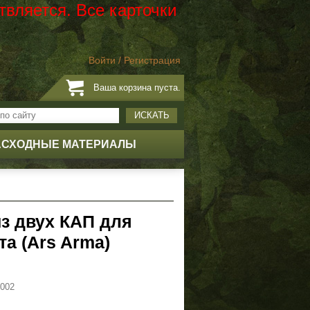
твляется. Все карточки
Войти
/
Регистрация
Ваша корзина пуста.
ИСКАТЬ
АСХОДНЫЕ МАТЕРИАЛЫ
з двух КАП для
а (Ars Arma)
-002