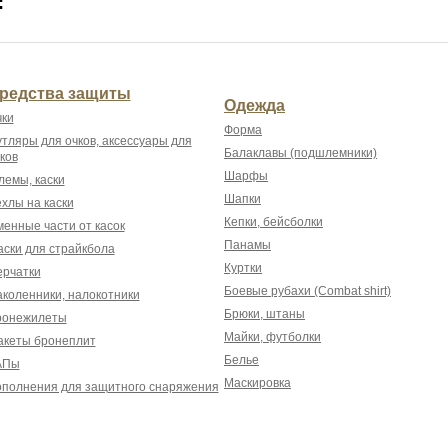
:
редства защиты
Одежда
ки
Форма
тляры для очков, аксессуары для
Балаклавы (подшлемники)
ков
Шарфы
емы, каски
Шапки
хлы на каски
Кепки, бейсболки
енные части от касок
Панамы
ски для страйкбола
Куртки
рчатки
Боевые рубахи (Combat shirt)
коленники, налокотники
Брюки, штаны
ронежилеты
Майки, футболки
акеты бронеплит
Белье
АПы
Маскировка
полнения для защитного снаряжения