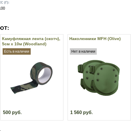
С (Г):
100
ЮТ:
Камуфляжная лента (скотч),
Наколенники MFH (Olive)
5см х 10м (Woodland)
Есть в наличии
Нет в наличии
500 руб.
1 560 руб.