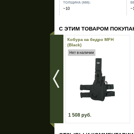
ТОЛЩИНА (ММ):
ВЕ
~10
~
С ЭТИМ ТОВАРОМ ПОКУПА
Кобура на бедро MFH
(Black)
Нет в наличии
1 508 руб.