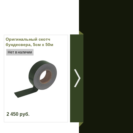
Оригинальный скотч
Большой армейский
бундесвера, 5см х 50м
вещмешок (Olive)
(Olive)
Нет в наличии
Нет в наличии
2 450 руб.
1 600 руб.