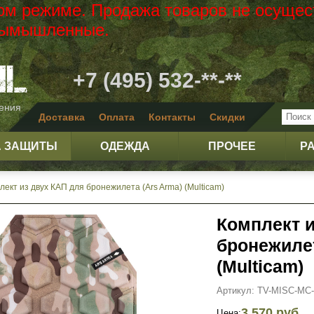
вом режиме. Продажа товаров не осущес
 вымышленные.
+7 (495) 532-**-**
жения
Доставка
Оплата
Контакты
Скидки
А ЗАЩИТЫ
ОДЕЖДА
ПРОЧЕЕ
Р
лект из двух КАП для бронежилета (Ars Arma) (Multicam)
Комплект и
бронежилет
(Multicam)
Артикул: TV-MISC-MC
3 570 руб.
Цена: