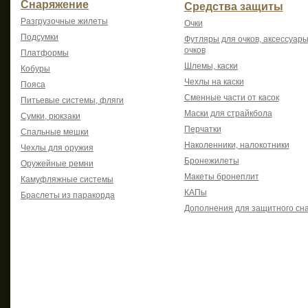
Снаряжение
Средства защиты
Разгрузочные жилеты
Очки
Подсумки
Футляры для очков, аксессуары
очков
Платформы
Шлемы, каски
Кобуры
Чехлы на каски
Пояса
Сменные части от касок
Питьевые системы, фляги
Маски для страйкбола
Сумки, рюкзаки
Перчатки
Спальные мешки
Наколенники, налокотники
Чехлы для оружия
Бронежилеты
Оружейные ремни
Макеты бронеплит
Камуфляжные системы
КАПы
Браслеты из паракорда
Дополнения для защитного сн