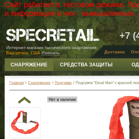
Сайт работает в тестовом режиме. Пр
и информация в них - вымышленные.
+7 (
Интернет-магазин тактического снаряжения
Доставка
Опл
Ваш регион:
США
Изменить
СНАРЯЖЕНИЕ
СРЕДСТВА ЗАЩИТЫ
ОД
Главная
/
Снаряжение
/
Подсумки
/
Подсумок "Dead Man" с красной лент
Нет в наличии