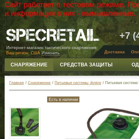
Сайт работает в тестовом режиме. Пр
и информация в них - вымышленные.
+7 (
Интернет-магазин тактического снаряжения
Доставка
Опл
Ваш регион:
США
Изменить
СНАРЯЖЕНИЕ
СРЕДСТВА ЗАЩИТЫ
ОД
Главная
/
Снаряжение
/
Питьевые системы, фляги
/
Питьевая система "
Есть в наличии