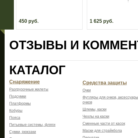
450 руб.
1 625 руб.
ОТЗЫВЫ И КОММЕН
КАТАЛОГ
Снаряжение
Средства защиты
Разгрузочные жилеты
Очки
Подсумки
Футляры для очков, аксессуары
очков
Платформы
Шлемы, каски
Кобуры
Чехлы на каски
Пояса
Сменные части от касок
Питьевые системы, фляги
Маски для страйкбола
Сумки, рюкзаки
Перчатки