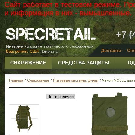
Сайт работает в тестовом режиме. Пр
и информация в них - вымышленные.
+7 (
Интернет-магазин тактического снаряжения
Доставка
Опл
Ваш регион:
США
Изменить
СНАРЯЖЕНИЕ
СРЕДСТВА ЗАЩИТЫ
ОД
Главная
/
Снаряжение
/
Питьевые системы, фляги
/
Чехол MOLLE для п
Нет в наличии