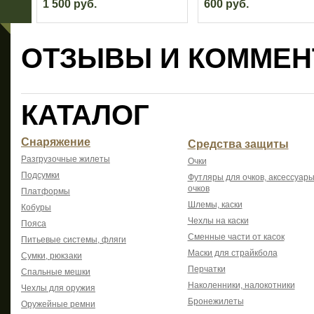
1 500 руб.
600 руб.
ОТЗЫВЫ И КОММЕН
КАТАЛОГ
Снаряжение
Средства защиты
Разгрузочные жилеты
Очки
Подсумки
Футляры для очков, аксессуары
очков
Платформы
Шлемы, каски
Кобуры
Чехлы на каски
Пояса
Сменные части от касок
Питьевые системы, фляги
Маски для страйкбола
Сумки, рюкзаки
Перчатки
Спальные мешки
Наколенники, налокотники
Чехлы для оружия
Бронежилеты
Оружейные ремни