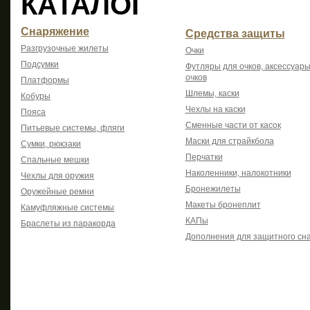
КАТАЛОГ
Снаряжение
Средства защиты
Разгрузочные жилеты
Очки
Подсумки
Футляры для очков, аксессуары
очков
Платформы
Шлемы, каски
Кобуры
Чехлы на каски
Пояса
Сменные части от касок
Питьевые системы, фляги
Маски для страйкбола
Сумки, рюкзаки
Перчатки
Спальные мешки
Наколенники, налокотники
Чехлы для оружия
Бронежилеты
Оружейные ремни
Макеты бронеплит
Камуфляжные системы
КАПы
Браслеты из паракорда
Дополнения для защитного сн