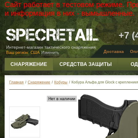
Сайт работает в тестовом режиме. Пр
и информация в них - вымышленные.
+7 (
Интернет-магазин тактического снаряжения
Доставка
Опл
Ваш регион:
США
Изменить
СНАРЯЖЕНИЕ
СРЕДСТВА ЗАЩИТЫ
ОД
Главная
/
Снаряжение
/
Кобуры
/
Кобура Альфа для Glock с креплением 
Нет в наличии