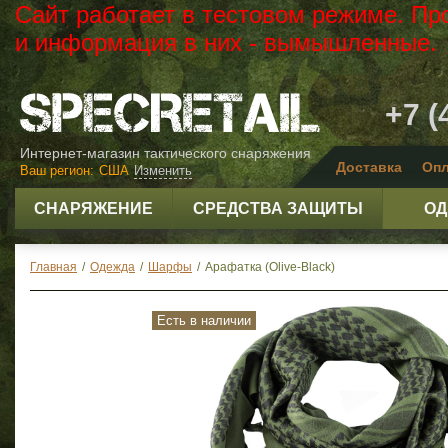
Сайт работает в тестовом режиме. Пр
и информация в них - вымышленные.
+7 (
Интернет-магазин тактического снаряжения
Доставка
Опл
Ваш регион:
США
Изменить
СНАРЯЖЕНИЕ
СРЕДСТВА ЗАЩИТЫ
ОД
Главная
/
Одежда
/
Шарфы
/
Арафатка (Olive-Black)
Есть в наличии