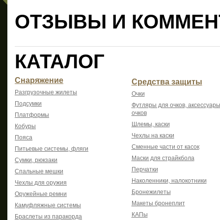
ОТЗЫВЫ И КОММЕН
КАТАЛОГ
Снаряжение
Средства защиты
Разгрузочные жилеты
Очки
Подсумки
Футляры для очков, аксессуары
очков
Платформы
Шлемы, каски
Кобуры
Чехлы на каски
Пояса
Сменные части от касок
Питьевые системы, фляги
Маски для страйкбола
Сумки, рюкзаки
Перчатки
Спальные мешки
Наколенники, налокотники
Чехлы для оружия
Бронежилеты
Оружейные ремни
Макеты бронеплит
Камуфляжные системы
КАПы
Браслеты из паракорда