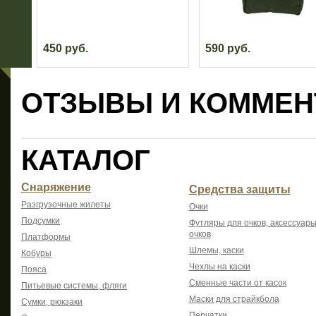
450 руб.
590 руб.
ОТЗЫВЫ И КОММЕН
КАТАЛОГ
Снаряжение
Средства защиты
Разгрузочные жилеты
Очки
Подсумки
Футляры для очков, аксессуары
очков
Платформы
Шлемы, каски
Кобуры
Чехлы на каски
Пояса
Сменные части от касок
Питьевые системы, фляги
Маски для страйкбола
Сумки, рюкзаки
Перчатки