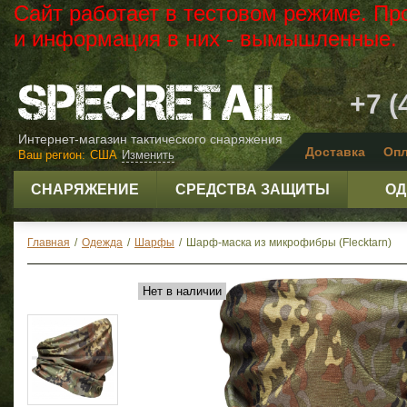
Сайт работает в тестовом режиме. Пр
и информация в них - вымышленные.
+7 (
Интернет-магазин тактического снаряжения
Доставка
Опл
Ваш регион:
США
Изменить
СНАРЯЖЕНИЕ
СРЕДСТВА ЗАЩИТЫ
ОД
Главная
/
Одежда
/
Шарфы
/
Шарф-маска из микрофибры (Flecktarn)
Нет в наличии