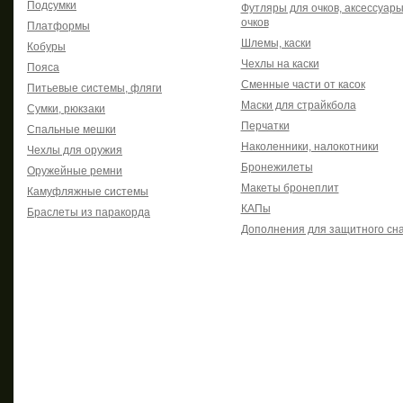
Подсумки
Футляры для очков, аксессуары
очков
Платформы
Шлемы, каски
Кобуры
Чехлы на каски
Пояса
Сменные части от касок
Питьевые системы, фляги
Маски для страйкбола
Сумки, рюкзаки
Перчатки
Спальные мешки
Наколенники, налокотники
Чехлы для оружия
Бронежилеты
Оружейные ремни
Макеты бронеплит
Камуфляжные системы
КАПы
Браслеты из паракорда
Дополнения для защитного сн