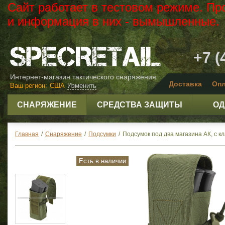
Сайт работает в тестовом режиме. Пр
и информация в них - вымышленные.
+7 (
Интернет-магазин тактического снаряжения
Доставка
Опл
Ваш регион:
США
Изменить
СНАРЯЖЕНИЕ
СРЕДСТВА ЗАЩИТЫ
ОД
Главная
/
Снаряжение
/
Подсумки
/
Подсумок под два магазина АК, с кл
Есть в наличии