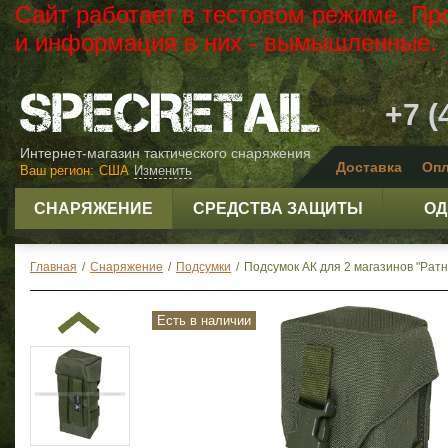
Сайт работает в тестовом режиме. Пр
и информация в них - вымышленные.
+7 (
Интернет-магазин тактического снаряжения
Доставка
Опл
Ваш регион:
США
Изменить
СНАРЯЖЕНИЕ
СРЕДСТВА ЗАЩИТЫ
ОД
Главная
/
Снаряжение
/
Подсумки
/
Подсумок АК для 2 магазинов "Ратн
Есть в наличии