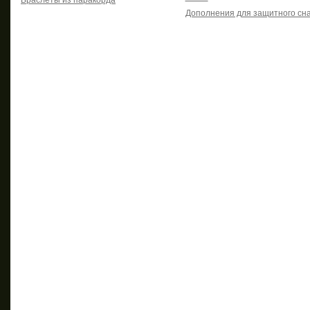
Браслеты из паракорда
Дополнения для защитного сн