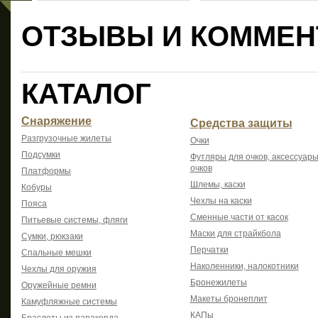
ОТЗЫВЫ И КОММЕН
КАТАЛОГ
Снаряжение
Средства защиты
Разгрузочные жилеты
Очки
Подсумки
Футляры для очков, аксессуары
очков
Платформы
Шлемы, каски
Кобуры
Чехлы на каски
Пояса
Сменные части от касок
Питьевые системы, фляги
Маски для страйкбола
Сумки, рюкзаки
Перчатки
Спальные мешки
Наколенники, налокотники
Чехлы для оружия
Бронежилеты
Оружейные ремни
Макеты бронеплит
Камуфляжные системы
КАПы