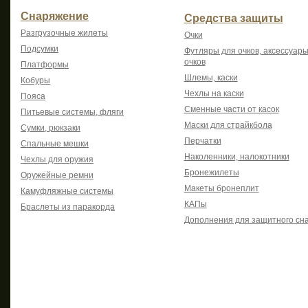
Снаряжение
Средства защиты
Разгрузочные жилеты
Очки
Подсумки
Футляры для очков, аксессуары
очков
Платформы
Шлемы, каски
Кобуры
Чехлы на каски
Пояса
Сменные части от касок
Питьевые системы, фляги
Маски для страйкбола
Сумки, рюкзаки
Перчатки
Спальные мешки
Наколенники, налокотники
Чехлы для оружия
Бронежилеты
Оружейные ремни
Макеты бронеплит
Камуфляжные системы
КАПы
Браслеты из паракорда
Дополнения для защитного сн