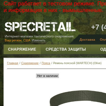
Сайт работает в тестовом режиме. Пр
и информация в них - вымышленные.
+7 (
Интернет-магазин тактического снаряжения
Доставка
Опл
Ваш регион:
США
Изменить
СНАРЯЖЕНИЕ
СРЕДСТВА ЗАЩИТЫ
ОД
Главная
/
Снаряжение
/
Пояса
/
Ремень поясной (WARTECH) (Olive)
Нет в наличии