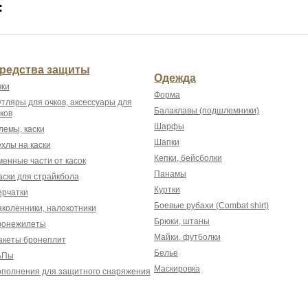
:
редства защиты
Одежда
ки
Форма
тляры для очков, аксессуары для
Балаклавы (подшлемники)
ков
Шарфы
емы, каски
Шапки
хлы на каски
Кепки, бейсболки
енные части от касок
Панамы
ски для страйкбола
Куртки
рчатки
Боевые рубахи (Combat shirt)
коленники, налокотники
Брюки, штаны
ронежилеты
Майки, футболки
акеты бронеплит
Белье
АПы
Маскировка
полнения для защитного снаряжения