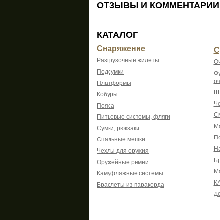
ОТЗЫВЫ И КОММЕНТАРИИ
КАТАЛОГ
Снаряжение
С
Разгрузочные жилеты
Оч
Подсумки
Фу
оч
Платформы
Шл
Кобуры
Че
Пояса
См
Питьевые системы, фляги
Ма
Сумки, рюкзаки
Пе
Спальные мешки
На
Чехлы для оружия
Б
Оружейные ремни
М
Камуфляжные системы
К
Браслеты из паракорда
До