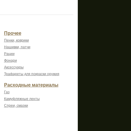
Прочее
Пенки, коврики
Нашивки, патчи
Рации
Фонари
Аксессуары
Трафареты для покраски оружия
Расходные материалы
Газ
Камуфляжные ленты
Спреи, смазки