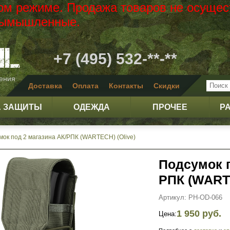
вом режиме. Продажа товаров не осущес
 вымышленные.
+7 (495) 532-**-**
жения
Доставка
Оплата
Контакты
Скидки
А ЗАЩИТЫ
ОДЕЖДА
ПРОЧЕЕ
Р
мок под 2 магазина АК/РПК (WARTECH) (Olive)
Подсумок п
РПК (WARTE
Артикул: PH-OD-066
1 950 руб.
Цена: