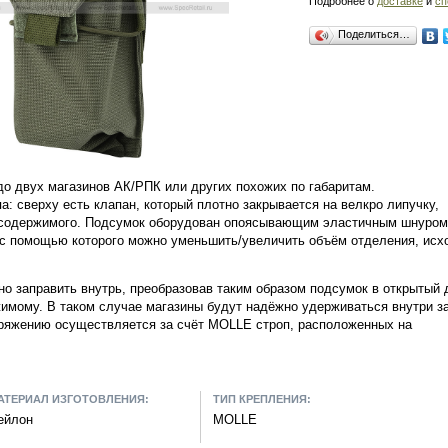
Подробнее о
доставке
и
сп
Поделиться…
о двух магазинов АК/РПК или других похожих по габаритам.
: сверху есть клапан, который плотно закрывается на велкро липучку,
 содержимого. Подсумок оборудован опоясывающим эластичным шнуром
с помощью которого можно уменьшить/увеличить объём отделения, исх
о заправить внутрь, преобразовав таким образом подсумок в открытый 
имому. В таком случае магазины будут надёжно удерживаться внутри з
аряжению осуществляется за счёт MOLLE строп, расположенных на
АТЕРИАЛ ИЗГОТОВЛЕНИЯ:
ТИП КРЕПЛЕНИЯ:
ейлон
MOLLE