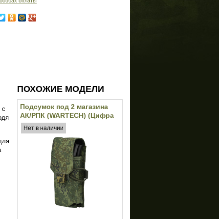
особах оплаты
ПОХОЖИЕ МОДЕЛИ
Подсумок под 2 магазина
 с
АК/РПК (WARTECH) (Цифра
одя
РФ)
Нет в наличии
для
а