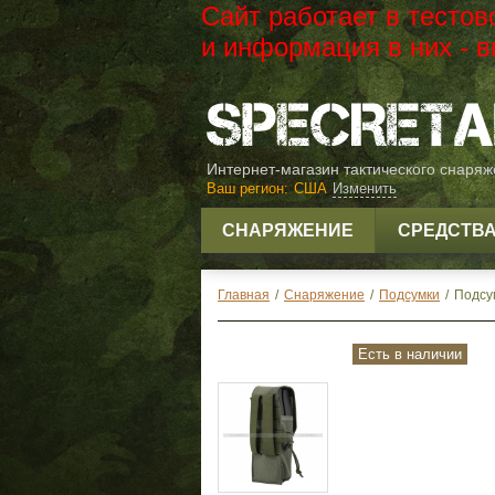
Сайт работает в тесто
и информация в них -
Интернет-магазин тактического снаря
Ваш регион:
США
Изменить
СНАРЯЖЕНИЕ
СРЕДСТВ
Главная
/
Снаряжение
/
Подсумки
/
Подсу
Есть в наличии