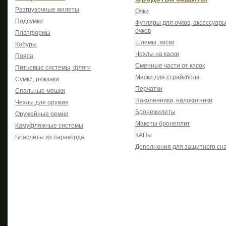
Разгрузочные жилеты
Очки
Подсумки
Футляры для очков, аксессуары
очков
Платформы
Шлемы, каски
Кобуры
Чехлы на каски
Пояса
Сменные части от касок
Питьевые системы, фляги
Маски для страйкбола
Сумки, рюкзаки
Перчатки
Спальные мешки
Наколенники, налокотники
Чехлы для оружия
Бронежилеты
Оружейные ремни
Макеты бронеплит
Камуфляжные системы
КАПы
Браслеты из паракорда
Дополнения для защитного сн