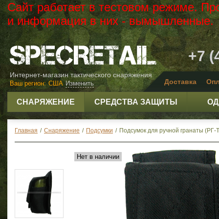
Сайт работает в тестовом режиме. Пр
и информация в них - вымышленные.
+7 (
Интернет-магазин тактического снаряжения
Доставка
Опл
Ваш регион:
США
Изменить
СНАРЯЖЕНИЕ
СРЕДСТВА ЗАЩИТЫ
ОД
Главная
/
Снаряжение
/
Подсумки
/
Подсумок для ручной гранаты (РГ-Т)
Нет в наличии