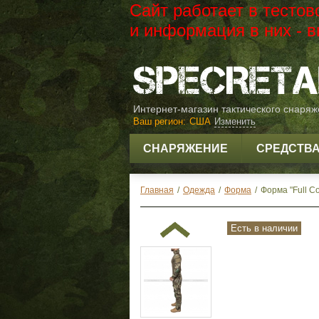
Сайт работает в тесто
и информация в них -
Интернет-магазин тактического снаря
Ваш регион:
США
Изменить
СНАРЯЖЕНИЕ
СРЕДСТВ
Главная
/
Одежда
/
Форма
/
Форма "Full Co
Есть в наличии