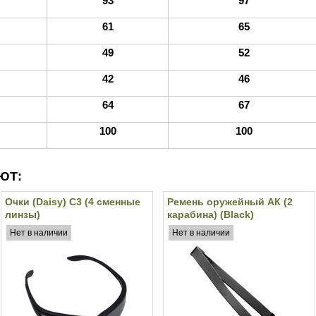
93
97
61
65
49
52
42
46
64
67
100
100
ЮТ:
Очки (Daisy) C3 (4 сменные
Ремень оружейный АК (2
линзы)
карабина) (Black)
Нет в наличии
Нет в наличии