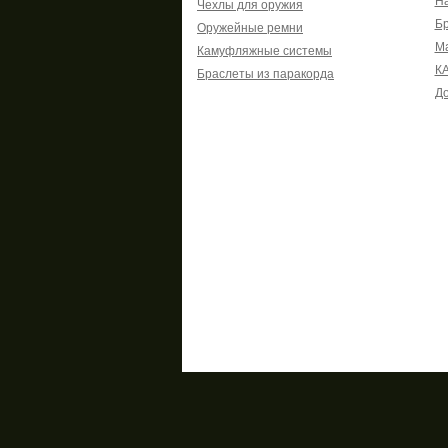
На
Чехлы для оружия
Б
Оружейные ремни
М
Камуфляжные системы
К
Браслеты из паракорда
До
Информация
Прави