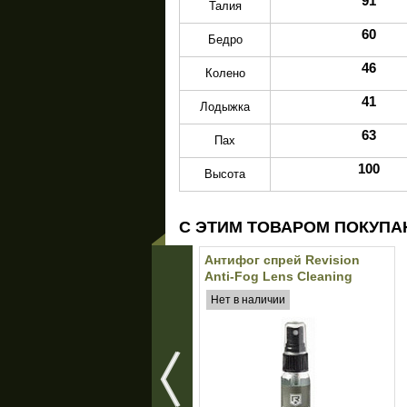
91
Талия
60
Бедро
46
Колено
41
Лодыжка
63
Пах
100
Высота
С ЭТИМ ТОВАРОМ ПОКУПА
Антифог спрей Revision
Anti-Fog Lens Cleaning
Spray
Нет в наличии