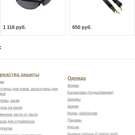
1 116 руб.
650 руб.
:
редства защиты
Одежда
ки
Форма
тляры для очков, аксессуары для
Балаклавы (подшлемники)
ков
Шарфы
емы, каски
Шапки
хлы на каски
Кепки, бейсболки
енные части от касок
Панамы
ски для страйкбола
Куртки
рчатки
Боевые рубахи (Combat shirt)