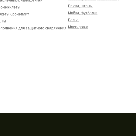
коленники, налокотники
Брюки, штаны
ронежилеты
Майки, футболки
акеты бронеплит
Белье
АПы
Маскировка
полнения для защитного снаряжения
ла
Личный кабинет
Способы опла