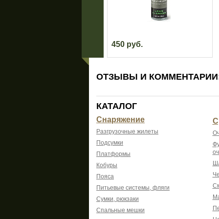
450 руб.
ОТЗЫВЫ И КОММЕНТАРИИ
КАТАЛОГ
Снаряжение
С
Разгрузочные жилеты
Оч
Подсумки
Фу
оч
Платформы
Шл
Кобуры
Че
Пояса
См
Питьевые системы, фляги
Ма
Сумки, рюкзаки
Пе
Спальные мешки