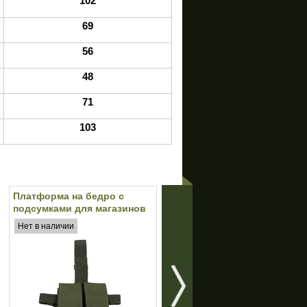
102
69
56
48
71
103
Платформа на бедро с
Каска MICH 2002 (реплика)
подсумками для магазинов
(Tan)
M4/M16 MFH (Olive)
Нет в наличии
Есть в наличии