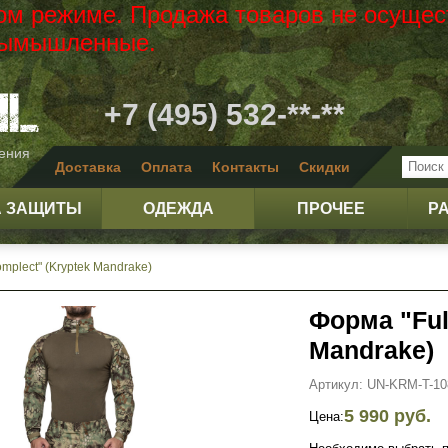
вом режиме. Продажа товаров не осущес
 вымышленные.
+7 (495) 532-**-**
жения
Доставка
Оплата
Контакты
Скидки
А ЗАЩИТЫ
ОДЕЖДА
ПРОЧЕЕ
Р
mplect" (Kryptek Mandrake)
Форма "Ful
Mandrake)
Артикул: UN-KRM-T-10
5 990 руб.
Цена: