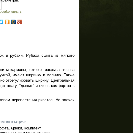
параметры:
особах оплаты
юк и рубахи. Рубаха сшита из мягкого
ашиты карманы, которые закрываются на
пучкой, имеют ширинку и молнию. Также
жно отрегулировать ширину. Центральная
одит влагу, "дышит" и очень комфортна в
типом переплетения рипстоп. На плечах
ОМПЛЕКТАЦИЯ:
офта, брюки, комплект
аколенников и налокотников