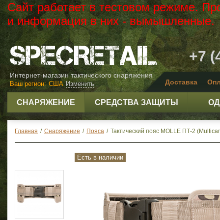
Сайт работает в тестовом режиме. Пр
и информация в них - вымышленные.
+7 (
Интернет-магазин тактического снаряжения
Доставка
Опл
Ваш регион:
США
Изменить
СНАРЯЖЕНИЕ
СРЕДСТВА ЗАЩИТЫ
ОД
Главная
/
Снаряжение
/
Пояса
/
Тактический пояс MOLLE ПТ-2 (Multica
Есть в наличии