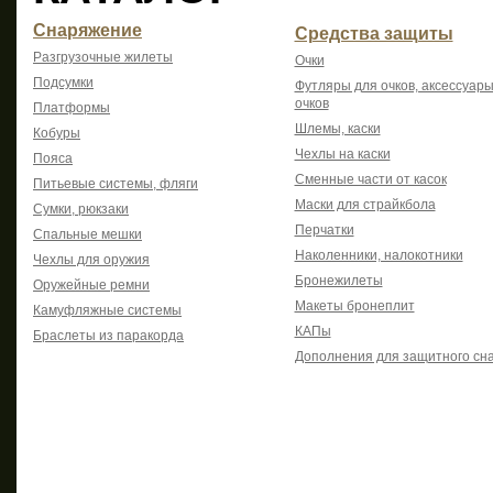
Снаряжение
Средства защиты
Разгрузочные жилеты
Очки
Подсумки
Футляры для очков, аксессуары
очков
Платформы
Шлемы, каски
Кобуры
Чехлы на каски
Пояса
Сменные части от касок
Питьевые системы, фляги
Маски для страйкбола
Сумки, рюкзаки
Перчатки
Спальные мешки
Наколенники, налокотники
Чехлы для оружия
Бронежилеты
Оружейные ремни
Макеты бронеплит
Камуфляжные системы
КАПы
Браслеты из паракорда
Дополнения для защитного сн