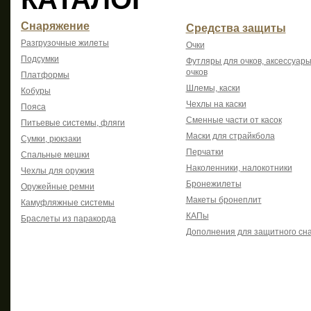
Снаряжение
Средства защиты
Разгрузочные жилеты
Очки
Подсумки
Футляры для очков, аксессуары
очков
Платформы
Шлемы, каски
Кобуры
Чехлы на каски
Пояса
Сменные части от касок
Питьевые системы, фляги
Маски для страйкбола
Сумки, рюкзаки
Перчатки
Спальные мешки
Наколенники, налокотники
Чехлы для оружия
Бронежилеты
Оружейные ремни
Макеты бронеплит
Камуфляжные системы
КАПы
Браслеты из паракорда
Дополнения для защитного сн