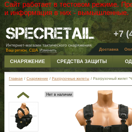
Сайт работает в тестовом режиме. Пр
и информация в них - вымышленные.
+7 (
Интернет-магазин тактического снаряжения
Доставка
Опл
Ваш регион:
США
Изменить
СНАРЯЖЕНИЕ
СРЕДСТВА ЗАЩИТЫ
ОД
Главная
/
Снаряжение
/
Разгрузочные жилеты
/
Разгрузочный жилет "Ч
Нет в наличии