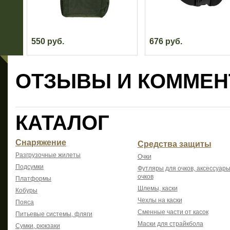
550 руб.
676 руб.
ОТЗЫВЫ И КОММЕН
КАТАЛОГ
Снаряжение
Средства защиты
Разгрузочные жилеты
Очки
Подсумки
Футляры для очков, аксессуары
очков
Платформы
Шлемы, каски
Кобуры
Чехлы на каски
Пояса
Сменные части от касок
Питьевые системы, фляги
Маски для страйкбола
Сумки, рюкзаки