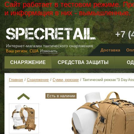
Сайт работает в тестовом режиме. Пр
и информация в них - вымышленные.
+7 (
Интернет-магазин тактического снаряжения
Доставка
Опл
Ваш регион:
США
Изменить
СНАРЯЖЕНИЕ
СРЕДСТВА ЗАЩИТЫ
ОД
Главная
/
Снаряжение
/
Сумки, рюкзаки
/
Тактический рюкзак "3 Day Assa
Есть в наличии