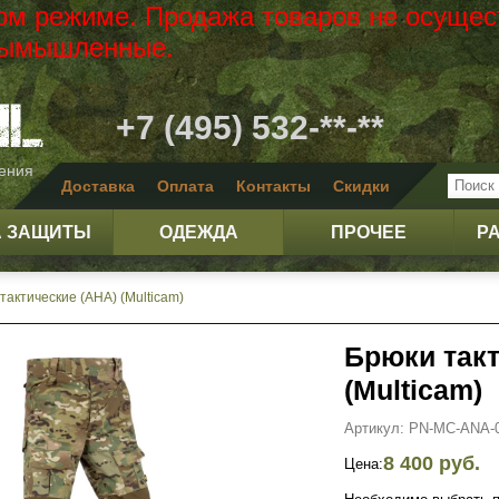
вом режиме. Продажа товаров не осущес
 вымышленные.
+7 (495) 532-**-**
жения
Доставка
Оплата
Контакты
Скидки
А ЗАЩИТЫ
ОДЕЖДА
ПРОЧЕЕ
Р
тактические (АНА) (Multicam)
Брюки такт
(Multicam)
Артикул: PN-MC-ANA-
8 400 руб.
Цена: