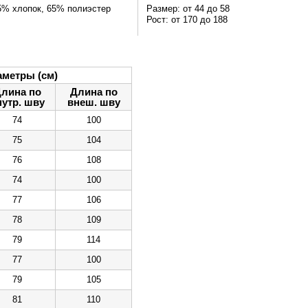
5% хлопок, 65% полиэстер
Размер: от 44 до 58
Рост: от 170 до 188
метры (см)
лина по
Длина по
нутр. шву
внеш. шву
74
100
75
104
76
108
74
100
77
106
78
109
79
114
77
100
79
105
81
110