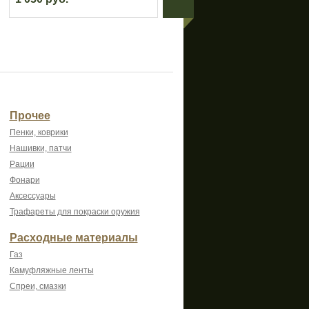
Прочее
Пенки, коврики
Нашивки, патчи
Рации
Фонари
Аксессуары
Трафареты для покраски оружия
Расходные материалы
Газ
Камуфляжные ленты
Спреи, смазки