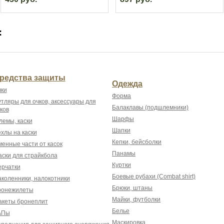
:
редства защиты
Одежда
ки
Форма
тляры для очков, аксессуары для
Балаклавы (подшлемники)
ков
Шарфы
емы, каски
Шапки
хлы на каски
Кепки, бейсболки
енные части от касок
Панамы
ски для страйкбола
Куртки
рчатки
Боевые рубахи (Combat shirt)
коленники, налокотники
Брюки, штаны
ронежилеты
Майки, футболки
акеты бронеплит
Белье
АПы
Маскировка