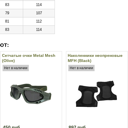
83
114
79
107
81
112
83
114
ЮТ:
Сетчатые очки Metal Mesh
Наколенники неопреновые
(Olive)
MFH (Black)
Нет в наличии
Нет в наличии
450 руб.
897 руб.