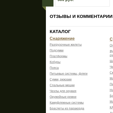
ОТЗЫВЫ И КОММЕНТАРИИ
КАТАЛОГ
Снаряжение
С
Разгрузочные жилеты
Оч
Подсумки
Фу
оч
Платформы
Шл
Кобуры
Че
Пояса
См
Питьевые системы, фляги
Ма
Сумки, рюкзаки
Пе
Спальные мешки
На
Чехлы для оружия
Б
Оружейные ремни
М
Камуфляжные системы
К
Браслеты из паракорда