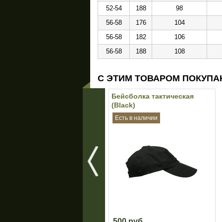
52-54
188
98
56-58
176
104
56-58
182
106
56-58
188
108
С ЭТИМ ТОВАРОМ ПОКУПА
Бейсболка тактическая
(Black)
Есть в наличии
500 руб.