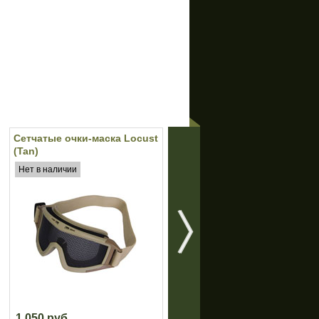
Сетчатые очки-маска Locust
Подсумок универсальный
(Tan)
малый MFH (Black)
Нет в наличии
Нет в наличии
1 050 руб.
910 руб.