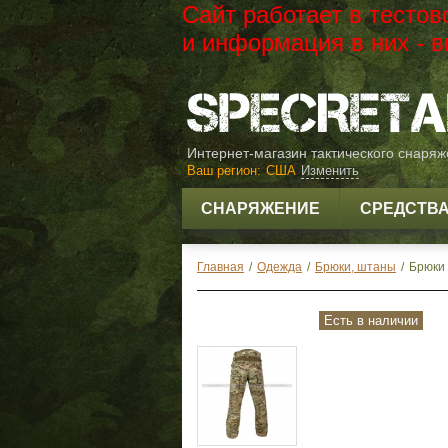
Сайт работает в тесто
и информация в них -
Интернет-магазин тактического снаря
Ваш регион:
США
Изменить
СНАРЯЖЕНИЕ
СРЕДСТВ
Главная
/
Одежда
/
Брюки, штаны
/
Брюки 
Есть в наличии