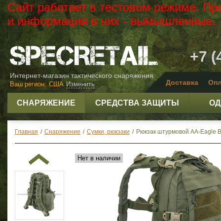
Сайт работает в тестовом режиме. Пр
и информация в них - вымышленные.
+7 (
Интернет-магазин тактического снаряжения
Доставка
Опл
Ваш регион:
США
Изменить
СНАРЯЖЕНИЕ
СРЕДСТВА ЗАЩИТЫ
ОД
Главная
/
Снаряжение
/
Сумки, рюкзаки
/
Рюкзак штурмовой AA-Eagle Bea
Нет в наличии