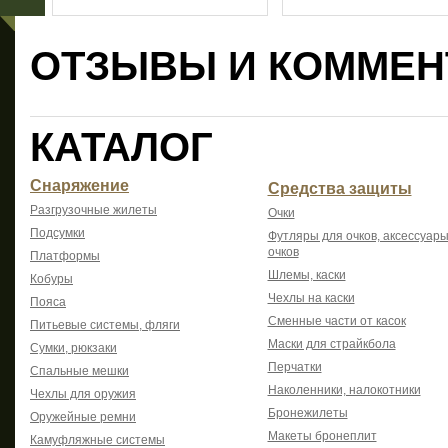
ОТЗЫВЫ И КОММЕН
КАТАЛОГ
Снаряжение
Средства защиты
Разгрузочные жилеты
Очки
Подсумки
Футляры для очков, аксессуары
очков
Платформы
Шлемы, каски
Кобуры
Чехлы на каски
Пояса
Сменные части от касок
Питьевые системы, фляги
Маски для страйкбола
Сумки, рюкзаки
Перчатки
Спальные мешки
Наколенники, налокотники
Чехлы для оружия
Бронежилеты
Оружейные ремни
Макеты бронеплит
Камуфляжные системы