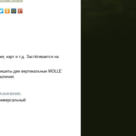
особах оплаты
, карт и т.д. Застёгивается на
пришиты две вертикальные MOLLE
азличия.
АЗНАЧЕНИЕ:
ниверсальный