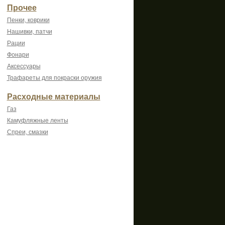
Прочее
Пенки, коврики
Нашивки, патчи
Рации
Фонари
Аксессуары
Трафареты для покраски оружия
Расходные материалы
Газ
Камуфляжные ленты
Спреи, смазки