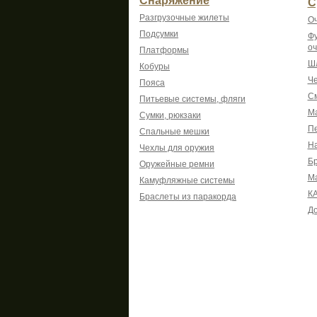
Снаряжение
С
Разгрузочные жилеты
Оч
Подсумки
Фу
оч
Платформы
Шл
Кобуры
Че
Пояса
См
Питьевые системы, фляги
Ма
Сумки, рюкзаки
Пе
Спальные мешки
На
Чехлы для оружия
Б
Оружейные ремни
М
Камуфляжные системы
К
Браслеты из паракорда
До