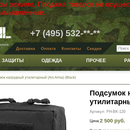
вом режиме. Продажа товаров не осущес
 вымышленные.
+7 (495) 532-**-**
жения
Доставка
Оплата
Контакты
Скидки
А ЗАЩИТЫ
ОДЕЖДА
ПРОЧЕЕ
Р
ок нагрудный утилитарный (Ars Arma) (Black)
Подсумок 
утилитарны
Артикул: PH-BK-120
2 500 руб.
Цена: