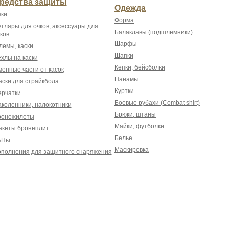
редства защиты
Одежда
ки
Форма
тляры для очков, аксессуары для
Балаклавы (подшлемники)
ков
Шарфы
емы, каски
Шапки
хлы на каски
Кепки, бейсболки
енные части от касок
Панамы
ски для страйкбола
Куртки
рчатки
Боевые рубахи (Combat shirt)
коленники, налокотники
Брюки, штаны
ронежилеты
Майки, футболки
акеты бронеплит
Белье
АПы
Маскировка
полнения для защитного снаряжения