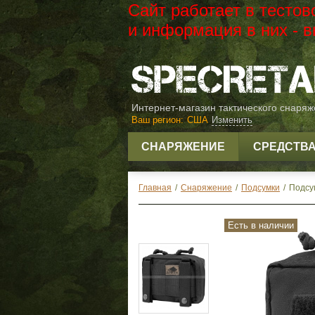
Сайт работает в тесто
и информация в них -
Интернет-магазин тактического снаря
Ваш регион:
США
Изменить
СНАРЯЖЕНИЕ
СРЕДСТВ
Главная
/
Снаряжение
/
Подсумки
/
Подсум
Есть в наличии