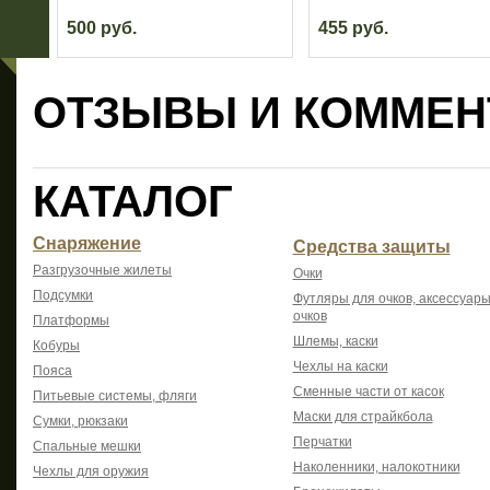
500 руб.
455 руб.
ОТЗЫВЫ И КОММЕН
КАТАЛОГ
Снаряжение
Средства защиты
Разгрузочные жилеты
Очки
Подсумки
Футляры для очков, аксессуары
очков
Платформы
Шлемы, каски
Кобуры
Чехлы на каски
Пояса
Сменные части от касок
Питьевые системы, фляги
Маски для страйкбола
Сумки, рюкзаки
Перчатки
Спальные мешки
Наколенники, налокотники
Чехлы для оружия