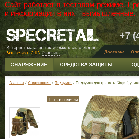
Сайт работает в тестовом режиме. Пр
и информация в них - вымышленные.
+7 (
Интернет-магазин тактического снаряжения
Доставка
Опл
Ваш регион:
США
Изменить
СНАРЯЖЕНИЕ
СРЕДСТВА ЗАЩИТЫ
ОД
Главная
/
Снаряжение
/
Подсумки
/
Подсумок для гранаты "Заря", уни
Есть в наличии