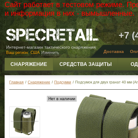
Сайт работает в тестовом режиме. Пр
и информация в них - вымышленные.
+7 (
Интернет-магазин тактического снаряжения
Доставка
Опл
Ваш регион:
США
Изменить
СНАРЯЖЕНИЕ
СРЕДСТВА ЗАЩИТЫ
ОД
Главная
/
Снаряжение
/
Подсумки
/
Подсумок для двух гранат 40 мм (Ars
Нет в наличии