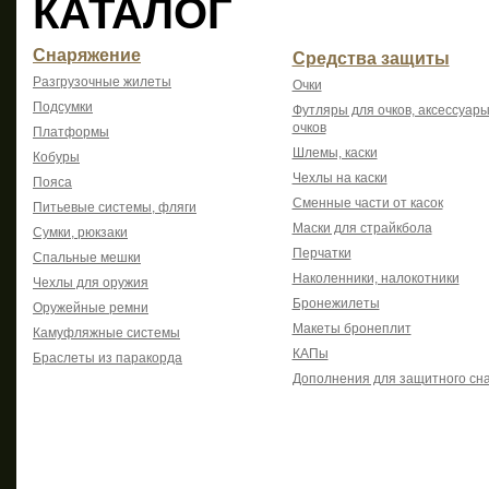
КАТАЛОГ
Снаряжение
Средства защиты
Разгрузочные жилеты
Очки
Подсумки
Футляры для очков, аксессуары
очков
Платформы
Шлемы, каски
Кобуры
Чехлы на каски
Пояса
Сменные части от касок
Питьевые системы, фляги
Маски для страйкбола
Сумки, рюкзаки
Перчатки
Спальные мешки
Наколенники, налокотники
Чехлы для оружия
Бронежилеты
Оружейные ремни
Макеты бронеплит
Камуфляжные системы
КАПы
Браслеты из паракорда
Дополнения для защитного сн