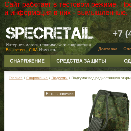
Сайт работает в тестовом режиме. Пр
и информация в них - вымышленные.
+7 (
Интернет-магазин тактического снаряжения
Доставка
Опл
Ваш регион:
США
Изменить
СНАРЯЖЕНИЕ
СРЕДСТВА ЗАЩИТЫ
ОД
Главная
/
Снаряжение
/
Подсумки
/
Подсумок под радиостанцию откр
Есть в наличии