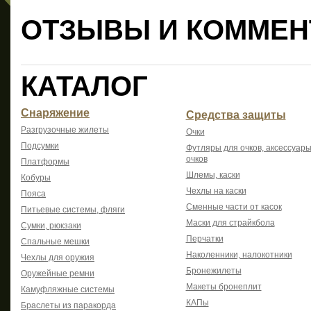
ОТЗЫВЫ И КОММЕН
КАТАЛОГ
Снаряжение
Средства защиты
Разгрузочные жилеты
Очки
Подсумки
Футляры для очков, аксессуары
очков
Платформы
Шлемы, каски
Кобуры
Чехлы на каски
Пояса
Сменные части от касок
Питьевые системы, фляги
Маски для страйкбола
Сумки, рюкзаки
Перчатки
Спальные мешки
Наколенники, налокотники
Чехлы для оружия
Бронежилеты
Оружейные ремни
Макеты бронеплит
Камуфляжные системы
КАПы
Браслеты из паракорда