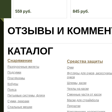
559 руб.
845 руб.
ОТЗЫВЫ И КОММЕН
КАТАЛОГ
Снаряжение
Средства защиты
Разгрузочные жилеты
Очки
Подсумки
Футляры для очков, аксессуары
очков
Платформы
Шлемы, каски
Кобуры
Чехлы на каски
Пояса
Сменные части от касок
Питьевые системы, фляги
Маски для страйкбола
Сумки, рюкзаки
Перчатки
Спальные мешки
Наколенники, налокотники