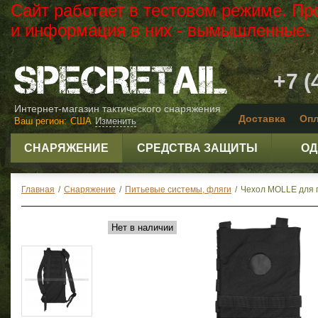
Сайт работает в тестовом режиме. Пр
и информация в них - вымышленные.
+7 (
Интернет-магазин тактического снаряжения
Доставка
Опл
Ваш регион:
США
Изменить
СНАРЯЖЕНИЕ
СРЕДСТВА ЗАЩИТЫ
ОД
Главная
/
Снаряжение
/
Питьевые системы, фляги
/
Чехол MOLLE для п
Нет в наличии