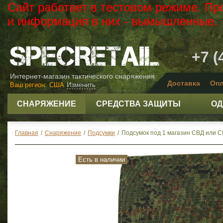
Сайт работает в тестовом режиме. Пр
и информация в них - вымышленные.
+7 (
Интернет-магазин тактического снаряжения
Доставка
Опл
Ваш регион:
США
Изменить
СНАРЯЖЕНИЕ
СРЕДСТВА ЗАЩИТЫ
ОД
Главная
/
Снаряжение
/
Подсумки
/
Подсумок под 1 магазин СВД или 
Есть в наличии