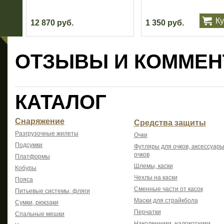
Ку
12 870 руб.
1 350 руб.
ОТЗЫВЫ И КОММЕН
КАТАЛОГ
Снаряжение
Средства защиты
Разгрузочные жилеты
Очки
Подсумки
Футляры для очков, аксессуары
очков
Платформы
Шлемы, каски
Кобуры
Чехлы на каски
Пояса
Сменные части от касок
Питьевые системы, фляги
Маски для страйкбола
Сумки, рюкзаки
Перчатки
Спальные мешки
Наколенники, налокотники